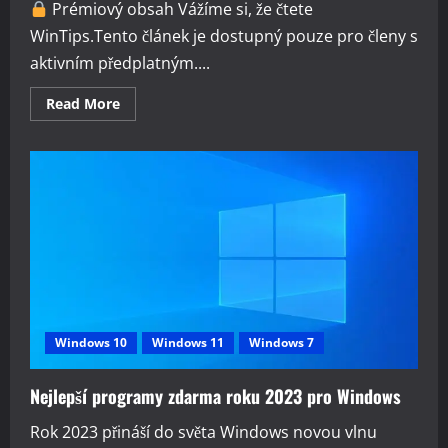
Prémiový obsah Vážíme si, že čtete
WinTips.Tento článek je dostupný pouze pro členy s
aktivním předplatným....
Read
Read More
more
about
Nikdy
neukládejte
hesla
v
internetových
prohlížečich
Windows 10
Windows 11
Windows 7
Nejlepší programy zdarma roku 2023 pro Windows
Rok 2023 přináší do světa Windows novou vlnu