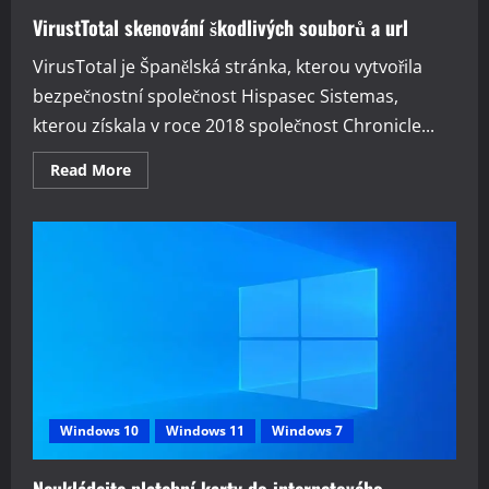
VirustTotal skenování škodlivých souborů a url
VirusTotal je Španělská stránka, kterou vytvořila
bezpečnostní společnost Hispasec Sistemas,
kterou získala v roce 2018 společnost Chronicle...
Read
Read More
more
about
VirustTotal
skenování
škodlivých
souborů
a
url
Windows 10
Windows 11
Windows 7