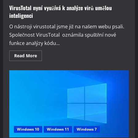
VirusTotal nyní využívá k analýze virů umělou
inteligenci
O nástroji virustotal jsme již na našem webu psali.
Společnost VirusTotal oznámila spuštění nové
funkce analýzy kódu...
Read
Read More
more
about
VirusTotal
nyní
využívá
k
analýze
virů
umělou
inteligenci
Windows 10
Windows 11
Windows 7