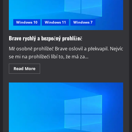
Windows 10
Windows 11
Windows 7
Brave rychlý a bezpečný prohlížeč
Mě osobně prohlížeč Brave oslovil a překvapil. Nejvíc
se mi na prohlížeči líbí to, že má za...
Read
Read More
more
about
Brave
rychlý
a
bezpečný
prohlížeč