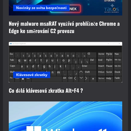
Novinky ze světa bezpečnosti
Nový malware msaRAT využívá prohlížeče Chrome a
Edge ke směrování C2 provozu
Klávesové zkratky
Co dělá klávesová zkratka Alt+F4 ?