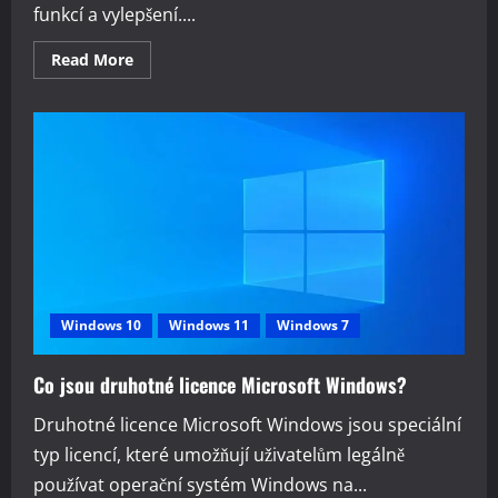
funkcí a vylepšení....
Read
Read More
more
about
Přechod
na
Windows
11
a
co
to
obnáší
Windows 10
Windows 11
Windows 7
Co jsou druhotné licence Microsoft Windows?
Druhotné licence Microsoft Windows jsou speciální
typ licencí, které umožňují uživatelům legálně
používat operační systém Windows na...