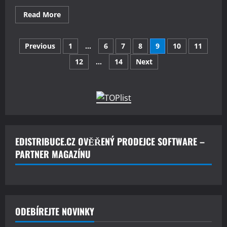
Read
Read More
more
about
Co
Stránkování
jsou
Previous
1
…
6
7
8
9
10
11
druhotné
licence
12
…
14
Next
příspěvků
Microsoft
Windows?
EDISTRIBUCE.CZ OVĚŘENÝ PRODEJCE SOFTWARE –
PARTNER MAGAZÍNU
ODEBÍREJTE NOVINKY