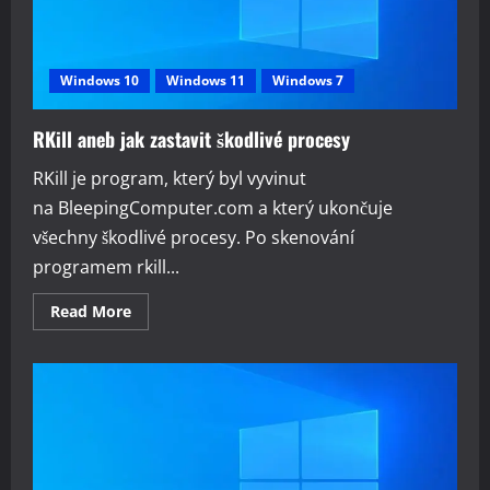
Windows 10
Windows 11
Windows 7
RKill aneb jak zastavit škodlivé procesy
RKill je program, který byl vyvinut
na BleepingComputer.com a který ukončuje
všechny škodlivé procesy. Po skenování
programem rkill...
Read
Read More
more
about
RKill
aneb
jak
zastavit
škodlivé
procesy