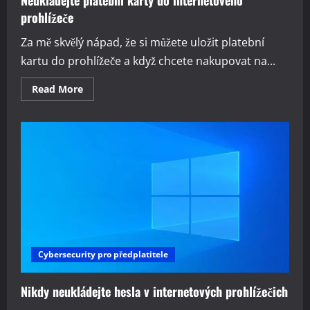
Neukládejte platební karty do internetového
prohlížeče
Za mě skvělý nápad, že si můžete uložit platební
kartu do prohlížeče a když chcete nakupovat na...
Read
Read More
more
about
Neukládejte
platební
karty
do
internetového
prohlížeče
Cybersecurity pro předplatitele
Nikdy neukládejte hesla v internetových prohlížečich