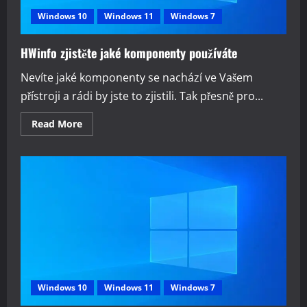
Windows 10
Windows 11
Windows 7
HWinfo zjistěte jaké komponenty používáte
Nevíte jaké komponenty se nachází ve Vašem
přístroji a rádi by jste to zjistili. Tak přesně pro...
Read
Read More
more
about
HWinfo
zjistěte
jaké
komponenty
používáte
Windows 10
Windows 11
Windows 7