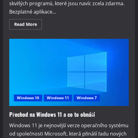
skvělých programů, které jsou navíc zcela zdarma.
Bezplatné aplikace...
Read
Read More
more
about
Nejlepší
programy
zdarma
roku
2023
pro
Windows
Windows 10
Windows 11
Windows 7
Přechod na Windows 11 a co to obnáší
Windows 11 je nejnovější verze operačního systému
od společnosti Microsoft, která přináší řadu nových