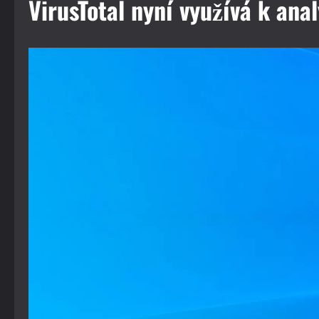
VirusTotal nyní využívá k ana