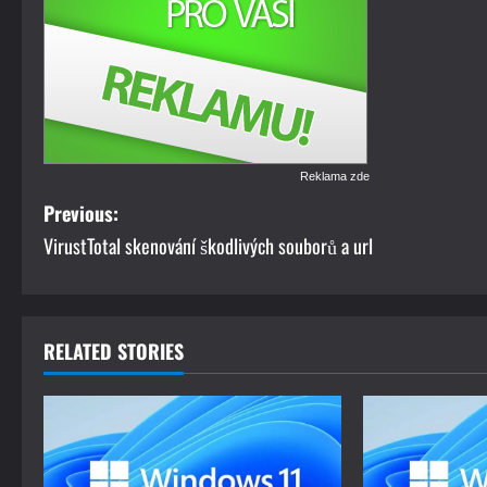
Reklama zde
P
Previous:
VirustTotal skenování škodlivých souborů a url
o
s
t
RELATED STORIES
n
a