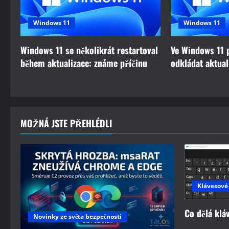
v
i
Windows 11
Windows 11
g
Windows 11 se několikrát restartoval
Ve Windows 11 
a
během aktualizace: známe příčinu
odkládat aktual
t
i
MOŽNÁ JSTE PŘEHLÉDLI
o
n
Klávesové
Co dělá klá
Novinky ze světa bezpečnosti