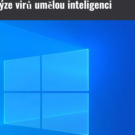
lýze virů umělou inteligenci