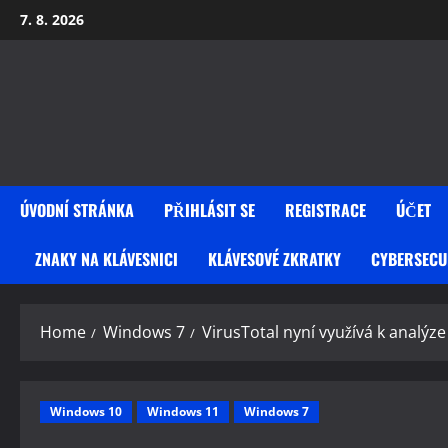
Skip
7. 8. 2026
to
content
ÚVODNÍ STRÁNKA
PŘIHLÁSIT SE
REGISTRACE
ÚČET
ZNAKY NA KLÁVESNICI
KLÁVESOVÉ ZKRATKY
CYBERSECU
Home
Windows 7
VirusTotal nyní využívá k analýze
Windows 10
Windows 11
Windows 7