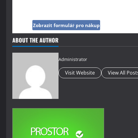
Kup si reklamu pod tímto článkem jen za 160 Kč
Zobrazit formulář pro nákup
ABOUT THE AUTHOR
Administrator
Visit Website
View All Post