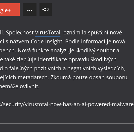
gle+
0
li. Společnost
VirusTotal
oznámila spuštění nové
ci s názvem Code Insight. Podle informací je nová
ench. Nová funkce analyzuje škodlivý soubor a
 také zlepšuje identifikace opravdu škodlivých
 o falešných pozitivních a negativních výsledcích,
visejících metadatech. Zkoumá pouze obsah souboru,
nemůže ovlivnit.
security/virustotal-now-has-an-ai-powered-malware