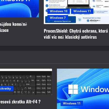
Windows 10
Windows 11
Windows 7
půjdou konečně
izace
ProcesShield: Chytrá ochrana, která
vidí víc než klasický antivirus
 zkratky
vesová zkratka Alt+F4 ?
Windows 11