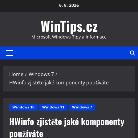
Skip
6. 8. 2026
to
WinTips.cz
content
Microsoft Windows Tipy a Informace
Primary
Menu
Home
Windows 7
HWinfo zjistěte jaké komponenty používáte
Windows 10
Windows 11
Windows 7
HWinfo zjistěte jaké komponenty
používáte