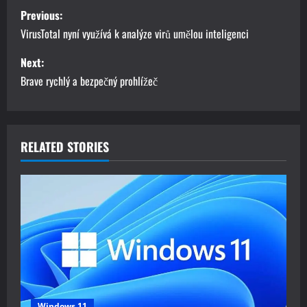
P
Previous:
o
VirusTotal nyní využívá k analýze virů umělou inteligenci
s
Next:
Brave rychlý a bezpečný prohlížeč
t
n
a
RELATED STORIES
v
i
g
a
t
Windows 11