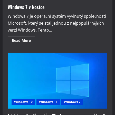
Windows 7 v kostce
Windows 7 je operační systém vyvinutý společností
Microsoft, který se stal jednou z nejpopulárnějších
verzí Windows. Tento...
Read
Read More
more
about
Windows
7
v
kostce
Windows 10
Windows 11
Windows 7