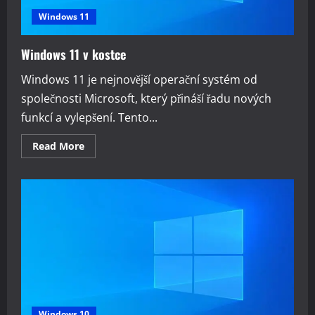
Windows 11
Windows 11 v kostce
Windows 11 je nejnovější operační systém od
společnosti Microsoft, který přináší řadu nových
funkcí a vylepšení. Tento...
Read
Read More
more
about
Windows
11
v
kostce
Windows 10