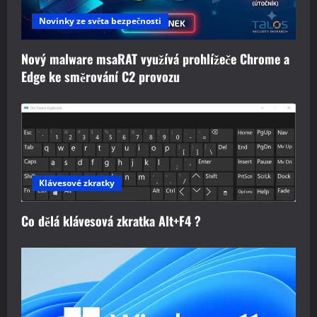
Novinky ze světa bezpečnosti
Nový malware msaRAT využívá prohlížeče Chrome a
Edge ke směrování C2 provozu
Klávesové zkratky
Co dělá klávesová zkratka Alt+F4 ?