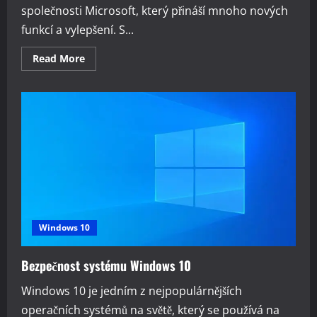
společnosti Microsoft, který přináší mnoho nových
funkcí a vylepšení. S...
Read
Read More
more
about
Bezpečnost
systému
Windows
11
Windows 10
Bezpečnost systému Windows 10
Windows 10 je jedním z nejpopulárnějších
operačních systémů na světě, který se používá na