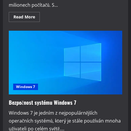
milionech počítačů. S...
Read
Read More
more
about
Bezpečnost
systému
Windows
10
Windows 7
Bezpečnost systému Windows 7
Windows 7 je jedním z nejpopulárnějších
operačních systémů, který je stále používán mnoha
uživateli po celém světě....