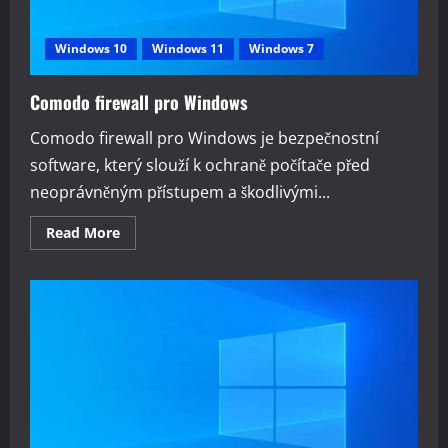
Windows 10
Windows 11
Windows 7
Comodo firewall pro Windows
Comodo firewall pro Windows je bezpečnostní
software, který slouží k ochraně počítače před
neoprávněným přístupem a škodlivými...
Read
Read More
more
about
Comodo
firewall
pro
Windows