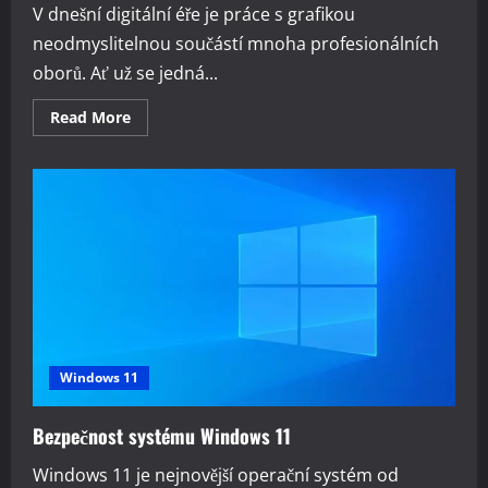
V dnešní digitální éře je práce s grafikou
neodmyslitelnou součástí mnoha profesionálních
oborů. Ať už se jedná...
Read
Read More
more
about
Jaký
je
nejlepší
systém
Windows
pro
grafiky?
Windows 11
Bezpečnost systému Windows 11
Windows 11 je nejnovější operační systém od