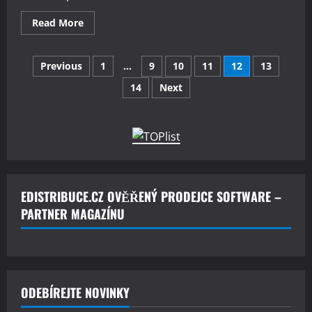
Read
Read More
more
about
Bezpečnost
Stránkování
systému
Previous
1
…
9
10
11
12
13
Windows
7
14
Next
příspěvků
EDISTRIBUCE.CZ OVĚŘENÝ PRODEJCE SOFTWARE –
PARTNER MAGAZÍNU
ODEBÍREJTE NOVINKY