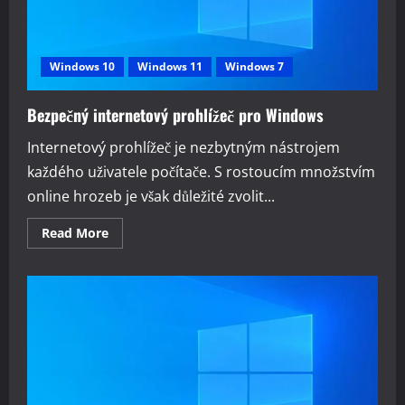
Windows 10
Windows 11
Windows 7
Bezpečný internetový prohlížeč pro Windows
Internetový prohlížeč je nezbytným nástrojem
každého uživatele počítače. S rostoucím množstvím
online hrozeb je však důležité zvolit...
Read
Read More
more
about
Bezpečný
internetový
prohlížeč
pro
Windows