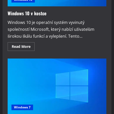
Windows 10 v kostce
Windows 10 je operační systém vyvinutý
společností Microsoft, který nabízí uživatelům
širokou škálu funkcí a vylepšení. Tento...
Read
Read More
more
about
Windows
10
v
kostce
Windows 7