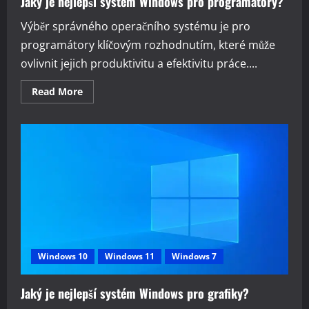
Jaký je nejlepší systém Windows pro programátory?
Výběr správného operačního systému je pro
programátory klíčovým rozhodnutím, které může
ovlivnit jejich produktivitu a efektivitu práce....
Read
Read More
more
about
Jaký
je
nejlepší
systém
Windows
pro
programátory?
Windows 10
Windows 11
Windows 7
Jaký je nejlepší systém Windows pro grafiky?