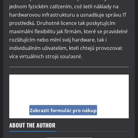
jednom fyzickém zařízením, což šetři náklady na
hardwarovou infrastrukturu a usnadňuje správu IT
prostředků. Druhotné licence tak poskytujícím
maximálni flexibilitu jak firmám, které se pravidelně
rozšiřujícím nebo mění svůj hardware, tak i
individuálním uživatelům, kteři chtejú provozovat
více virtuálnich strojů současně.
Kup si reklamu pod tímto článkem jen za 160
Kč
Zobrazit formulář pro nákup
ABOUT THE AUTHOR