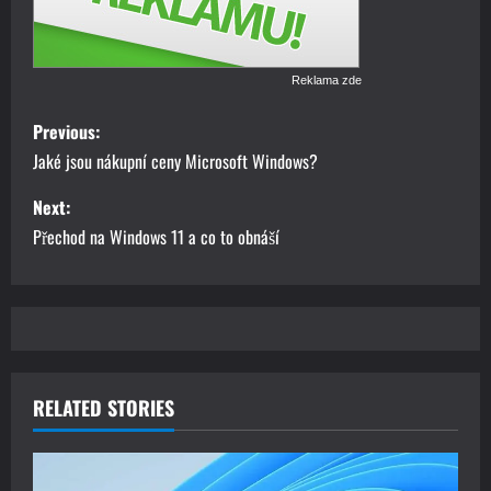
Reklama zde
P
Previous:
o
Jaké jsou nákupní ceny Microsoft Windows?
s
Next:
Přechod na Windows 11 a co to obnáší
t
n
a
v
RELATED STORIES
i
g