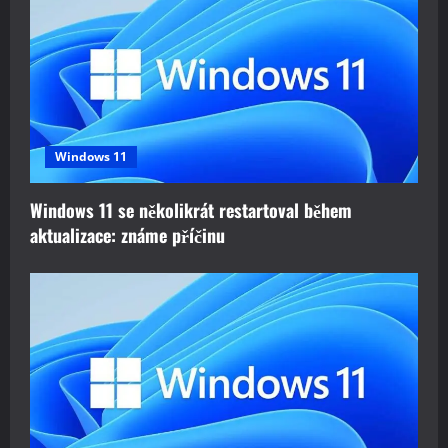
a
t
i
o
Windows 11
n
Windows 11 se několikrát restartoval během
aktualizace: známe příčinu