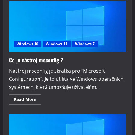
na
prohlížeč
Maxthon
Windows 10
Windows 11
Windows 7
Co je nástroj msconfig ?
Nástroj msconfig je zkratka pro “Microsoft
Configuration”. Je to utilita ve Windows operačních
systémech, která umožňuje uživatelům...
Read
Read More
more
about
Co
je
nástroj
msconfig
?