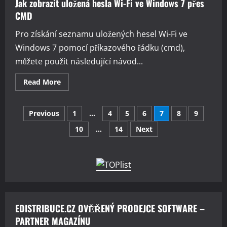
Jak zobrazit uložená hesla Wi-Fi ve Windows 7 přes
CMD
Pro získání seznamu uložených hesel Wi-Fi ve
Windows 7 pomocí příkazového řádku (cmd),
můžete použít následující návod...
Read
Read More
more
about
Jak
Stránkování
zobrazit
Previous
1
…
4
5
6
7
8
9
uložená
hesla
10
…
14
Next
příspěvků
Wi-
Fi
ve
Windows
7
přes
CMD
EDISTRIBUCE.CZ OVĚŘENÝ PRODEJCE SOFTWARE –
PARTNER MAGAZÍNU