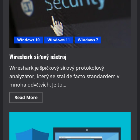
Windows 10
Windows 11
Windows 7
Wireshark síťový nástroj
Wireshark je špičkový síťový protokolový
analyzátor, který se stal de facto standardem v
mnoha odvětvích. Je to...
Read
Read More
more
about
Wireshark
síťový
nástroj