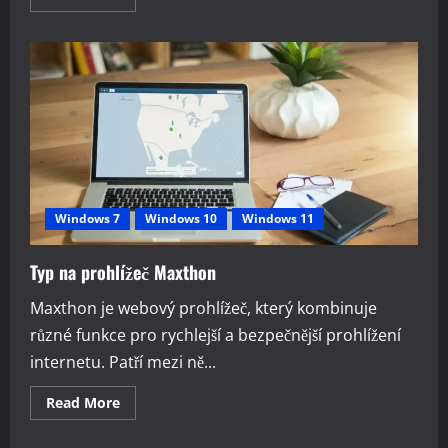
more
about
Co
to
je
svchost.exe
?
Windows 7
Windows 10
Windows 11
Typ na prohlížeč Maxthon
Maxthon je webový prohlížeč, který kombinuje
různé funkce pro rychlejší a bezpečnější prohlížení
internetu. Patří mezi ně...
Read
Read More
more
about
Typ