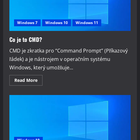
Windows 7
Windows 10
Windows 11
Co je to CMD?
CMD je zkratka pro “Command Prompt” (Příkazový
řádek) a je nástrojem v operačním systému
Windows, který umožňuje...
Read
Read More
more
about
Co
je
to
CMD?