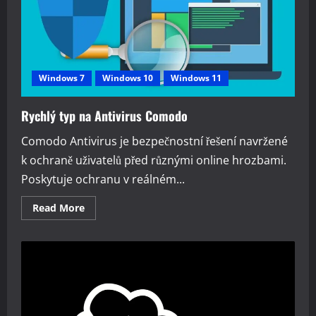
Windows 7
Windows 10
Windows 11
Rychlý typ na Antivirus Comodo
Comodo Antivirus je bezpečnostní řešení navržené
k ochraně uživatelů před různými online hrozbami.
Poskytuje ochranu v reálném...
Read
Read More
more
about
Rychlý
typ
na
Antivirus
Comodo