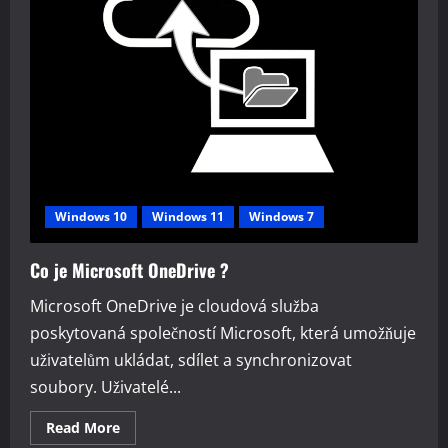
Windows 10
Windows 11
Windows 7
Co je Microsoft OneDrive ?
Microsoft OneDrive je cloudová služba
poskytovaná společností Microsoft, která umožňuje
uživatelům ukládat, sdílet a synchronizovat
soubory. Uživatelé...
Read
Read More
more