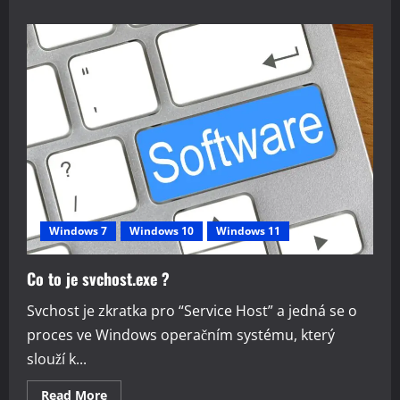
about
Co
je
Microsoft
OneDrive
?
Windows 7
Windows 10
Windows 11
Co to je svchost.exe ?
Svchost je zkratka pro “Service Host” a jedná se o
proces ve Windows operačním systému, který
slouží k...
Read
Read More