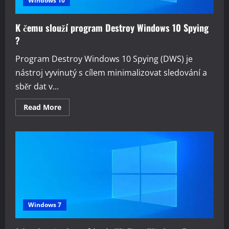
Windows 10
K čemu slouží program Destroy Windows 10 Spying
?
Program Destroy Windows 10 Spying (DWS) je
nástroj vyvinutý s cílem minimalizovat sledování a
sběr dat v...
Read
Read More
more
about
K
čemu
slouží
program
Destroy
Windows
10
Spying
?
Windows 7