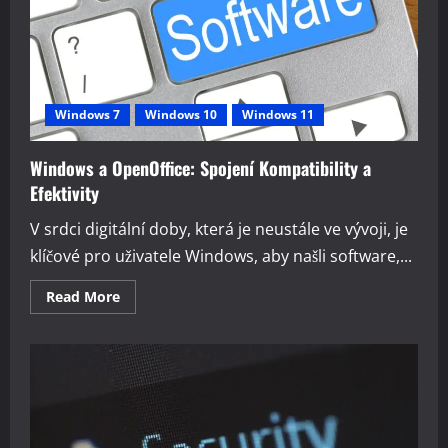
Windows 7
Windows 10
Windows 11
Windows a OpenOffice: Spojení Kompatibility a
Efektivity
V srdci digitální doby, která je neustále ve vývoji, je
klíčové pro uživatele Windows, aby našli software,...
Read
Read More
more
about
Windows
a
OpenOffice:
Spojení
Kompatibility
a
Efektivity