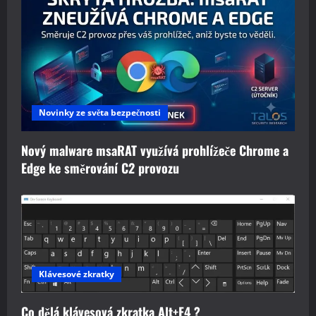
Novinky ze světa bezpečnosti
Nový malware msaRAT využívá prohlížeče Chrome a
Edge ke směrování C2 provozu
Klávesové zkratky
Co dělá klávesová zkratka Alt+F4 ?