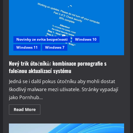
změna
ve
formátování
oddílu
FAT32
Novinky ze světa bezpečnosti
Windows 10
Windows 11
Windows 7
Nový trik útočníků: kombinace pornografie s
falešnou aktualizací systému
Jedná se i další pokus útočníku aby mohli dostat
škodlivý malware mezi uživatele. Stránky vypadají
jako Pornhub...
Read
Read More
more
about
Nový
trik
útočníků: