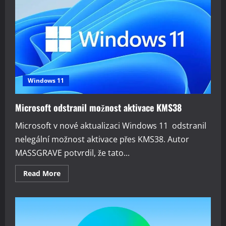
kombinace
pornografie
s
falešnou
aktualizací
systému
Windows 11
Microsoft odstranil možnost aktivace KMS38
Microsoft v nové aktualizaci Windows 11 odstranil
nelegální možnost aktivace přes KMS38. Autor
MASSGRAVE potvrdil, že tato...
Read
Read More
more
about
Microsoft
odstranil
možnost
aktivace
KMS38