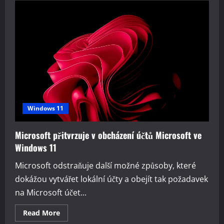
Windows
X-
Lite
‘Optimum
11’
25H2
Pro
alternativa
Windows
11
Windows 11
Microsoft přitvrzuje v obcházení účtů Microsoft ve
Windows 11
Microsoft odstraňuje další možné způsoby, které
dokážou vytvářet lokální účty a obejít tak požadavek
na Microsoft účet...
Read
Read More
more