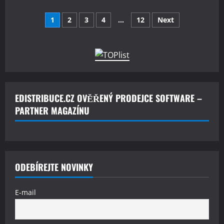
about
Microsoft
Stránkování
přitvrzuje
1
2
3
4
…
12
Next
v
obcházení
příspěvků
účtů
Microsoft
ve
Windows
11
EDISTRIBUCE.CZ OVĚŘENÝ PRODEJCE SOFTWARE –
PARTNER MAGAZÍNU
ODEBÍREJTE NOVINKY
E-mail