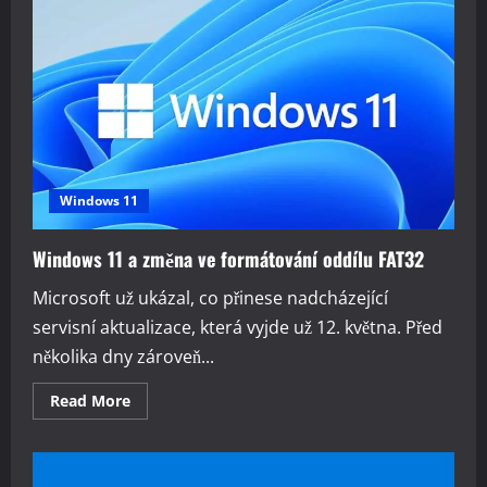
systému
Windows
11
automaticky
otevírá
Microsoft
Edge
na
některých
zařízeních
po
restartu
Windows 11
Windows 11 a změna ve formátování oddílu FAT32
Microsoft už ukázal, co přinese nadcházející
servisní aktualizace, která vyjde už 12. května. Před
několika dny zároveň...
Read
Read More
more
about
Windows
11
a