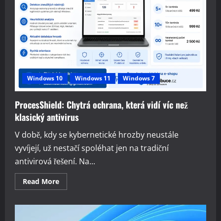
aktualizace
Windows 10
Windows 11
Windows 7
ProcesShield: Chytrá ochrana, která vidí víc než
klasický antivirus
V době, kdy se kybernetické hrozby neustále
vyvíjejí, už nestačí spoléhat jen na tradiční
antivirová řešení. Na...
Read
Read More
more
about
ProcesShield:
Chytrá
ochrana,