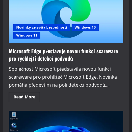
Novinky ze světa bezpečnosti
Windows 10
Windows 11
Microsoft Edge přestavuje novou funkci scareware
pro rychlejší detekci podvodů
Společnost Microsoft představila novou funkci
scareware pro prohlížeč Microsoft Edge. Novinka
pomáhá především na poli detekci podvodů,...
Read
Read More
more
about
Microsoft
Edge
přestavuje
novou
funkci
scareware