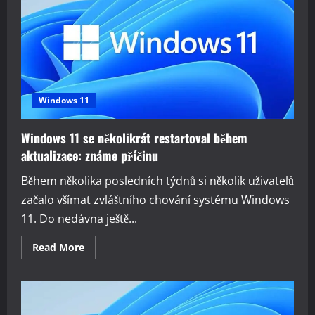
Windows 11
Windows 11 se několikrát restartoval během
aktualizace: známe příčinu
Během několika posledních týdnů si několik uživatelů
začalo všímat zvláštního chování systému Windows
11. Do nedávna ještě...
Read
Read More
more
about
Windows
11
se
několikrát