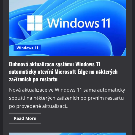
která
vidí
víc
než
klasický
antivirus
Windows 11
Dubnová aktualizace systému Windows 11
automaticky otevírá Microsoft Edge na některých
zařízeních po restartu
Nová aktualizace ve Windows 11 sama automaticky
spouští na některých zařízeních po prvním restartu
po provedené aktualizaci...
Read
Read More
more
about
Dubnová
aktualizace