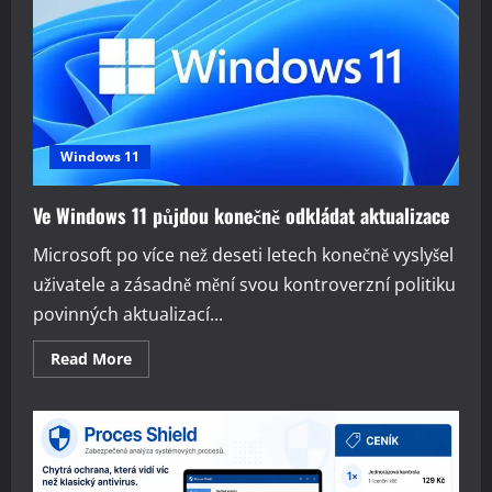
restartoval
během
aktualizace:
známe
příčinu
Windows 11
Ve Windows 11 půjdou konečně odkládat aktualizace
Microsoft po více než deseti letech konečně vyslyšel
uživatele a zásadně mění svou kontroverzní politiku
povinných aktualizací...
Read
Read More
more
about
Ve
Windows
11
půjdou
konečně
odkládat