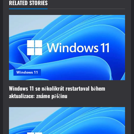
a
RELATED STORIES
v
i
g
a
t
Windows 11
i
Windows 11 se několikrát restartoval během
o
aktualizace: známe příčinu
n