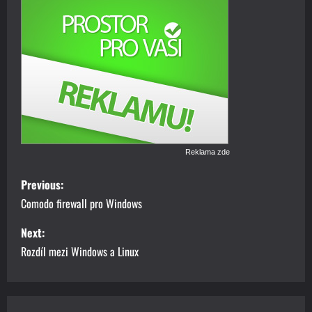
Reklama zde
P
Previous:
o
Comodo firewall pro Windows
s
Next:
Rozdíl mezi Windows a Linux
t
n