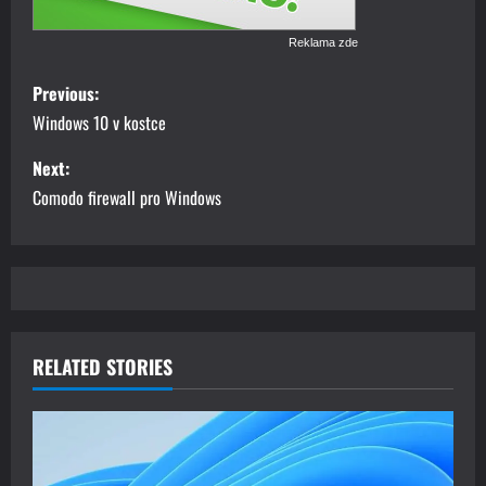
Reklama zde
P
Previous:
o
Windows 10 v kostce
s
Next:
Comodo firewall pro Windows
t
n
a
v
RELATED STORIES
i
g