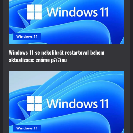
a
t
i
o
Windows 11
n
Windows 11 se několikrát restartoval během
aktualizace: známe příčinu
Windows 11