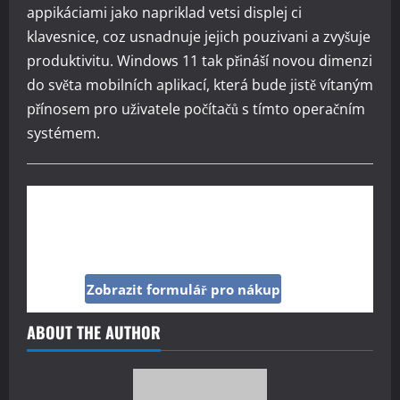
appikáciami jako napriklad vetsi displej ci
klavesnice, coz usnadnuje jejich pouzivani a zvyšuje
produktivitu. Windows 11 tak přináší novou dimenzi
do světa mobilních aplikací, která bude jistě vítaným
přínosem pro uživatele počítačů s tímto operačním
systémem.
Kup si reklamu pod tímto článkem jen za 160
Kč
Zobrazit formulář pro nákup
ABOUT THE AUTHOR