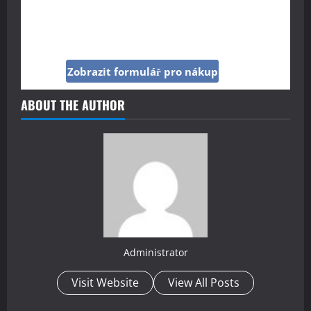
Kup si reklamu pod tímto článkem jen za 160
Kč
Zobrazit formulář pro nákup
ABOUT THE AUTHOR
Administrator
Visit Website
View All Posts