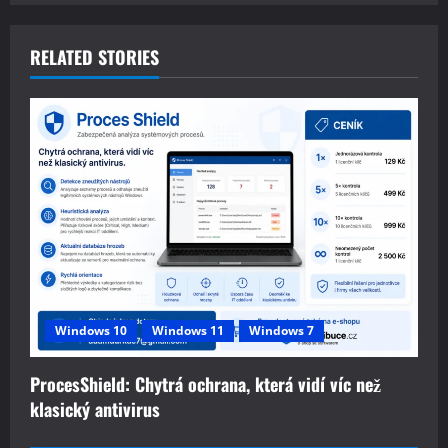
n
a
RELATED STORIES
v
i
g
a
t
i
Windows 10
Windows 11
Windows 7
o
ProcesShield: Chytrá ochrana, která vidí víc než
n
klasický antivirus