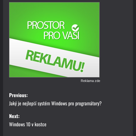
Reklama zde
P
Previous:
o
Jaký je nejlepší systém Windows pro programátory?
s
Next:
Windows 10 v kostce
t