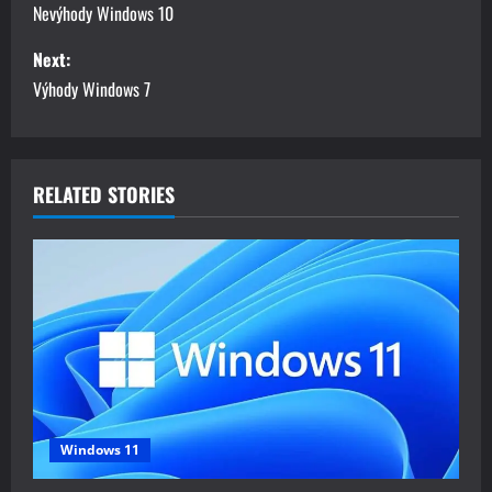
o
Nevýhody Windows 10
s
Next:
Výhody Windows 7
t
n
a
RELATED STORIES
v
i
g
a
t
Windows 11
i