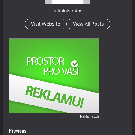
Administrator
Visit Website
View All Posts
Reklama zde
P
Previous: