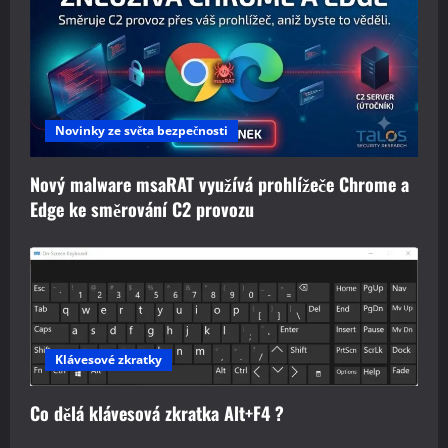
Novinky ze světa bezpečnosti
Nový malware msaRAT využívá prohlížeče Chrome a
Edge ke směrování C2 provozu
Klávesové zkratky
Co dělá klávesová zkratka Alt+F4 ?