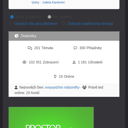
týdny
·
Julieta Kaminski
Nové příspěvky
Nic nového
Označit vše jako přečtené
Zobrazit nepřečtená témata
Statistiky
201
Témata
300
Příspěvky
102 351
Zobrazení
1 181
Uživatelé
10
Online
Nejnovější člen:
evqoydzhio rixfysmfhy
·
Právě teď
online:
10 hostů