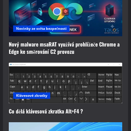
Novinky ze světa bezpečnosti
Nový malware msaRAT využívá prohlížeče Chrome a
Edge ke směrování C2 provozu
Klávesové zkratky
Co dělá klávesová zkratka Alt+F4 ?