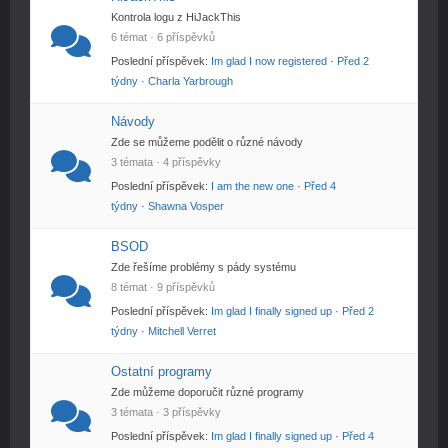
Kontrola logu z HiJackThis
6 témat · 6 příspěvků
Poslední příspěvek:
Im glad I now registered
·
Před 2
týdny
·
Charla Yarbrough
Návody
Zde se můžeme podělit o různé návody
3 témata · 4 příspěvky
Poslední příspěvek:
I am the new one
·
Před 4
týdny
·
Shawna Vosper
BSOD
Zde řešíme problémy s pády systému
8 témat · 9 příspěvků
Poslední příspěvek:
Im glad I finally signed up
·
Před 2
týdny
·
Mitchell Verret
Ostatní programy
Zde můžeme doporučit různé programy
3 témata · 3 příspěvky
Poslední příspěvek:
Im glad I finally signed up
·
Před 4