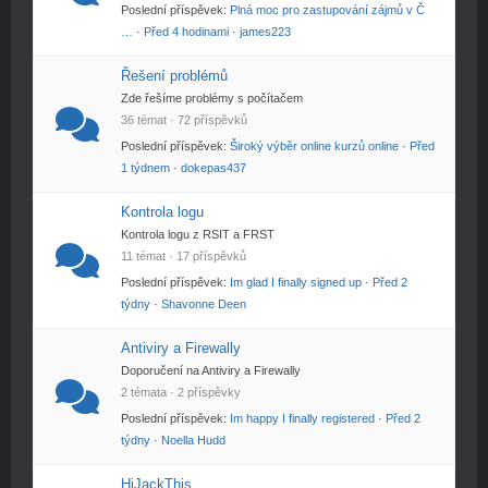
Poslední příspěvek:
Plná moc pro zastupování zájmů v Č
…
·
Před 4 hodinami
·
james223
Řešení problémů
Zde řešíme problémy s počítačem
36 témat · 72 příspěvků
Poslední příspěvek:
Široký výběr online kurzů online
·
Před
1 týdnem
·
dokepas437
Kontrola logu
Kontrola logu z RSIT a FRST
11 témat · 17 příspěvků
Poslední příspěvek:
Im glad I finally signed up
·
Před 2
týdny
·
Shavonne Deen
Antiviry a Firewally
Doporučení na Antiviry a Firewally
2 témata · 2 příspěvky
Poslední příspěvek:
Im happy I finally registered
·
Před 2
týdny
·
Noella Hudd
HiJackThis