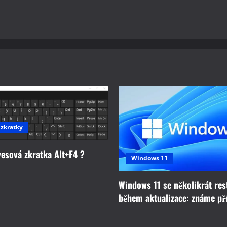
 zkratky
vesová zkratka Alt+F4 ?
Windows 11
Windows 11 se několikrát res
během aktualizace: známe př