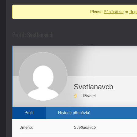
fóra
Please
Přihlásit se
or
Regi
-
nacházíte
se
Profil: Svetlanavcb
zde:
Svetlanavcb
Uživatel
Profil
Historie příspěvků
Jméno:
Svetlanavcb