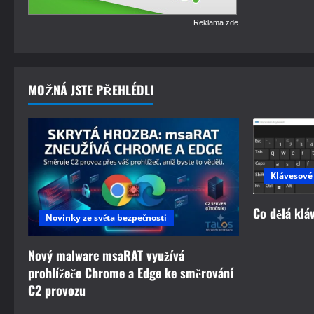
Reklama zde
MOŽNÁ JSTE PŘEHLÉDLI
Klávesové
Co dělá klá
Novinky ze světa bezpečnosti
Nový malware msaRAT využívá
prohlížeče Chrome a Edge ke směrování
C2 provozu