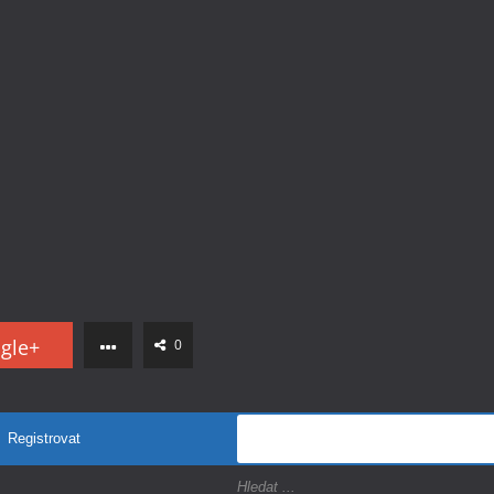
gle+
0
Registrovat