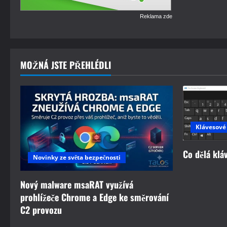
Reklama zde
MOŽNÁ JSTE PŘEHLÉDLI
Klávesové
Co dělá klá
Novinky ze světa bezpečnosti
Nový malware msaRAT využívá
prohlížeče Chrome a Edge ke směrování
C2 provozu