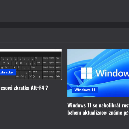
 zkratky
vesová zkratka Alt+F4 ?
Windows 11
Windows 11 se několikrát res
během aktualizace: známe př