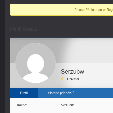
fóra
Please
Přihlásit se
or
Regi
-
nacházíte
se
Profil: Serzubw
zde:
Serzubw
Uživatel
Profil
Historie příspěvků
Jméno:
Serzubw