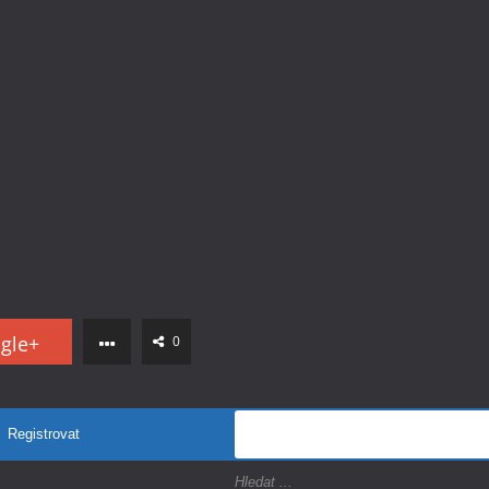
gle+
0
Registrovat