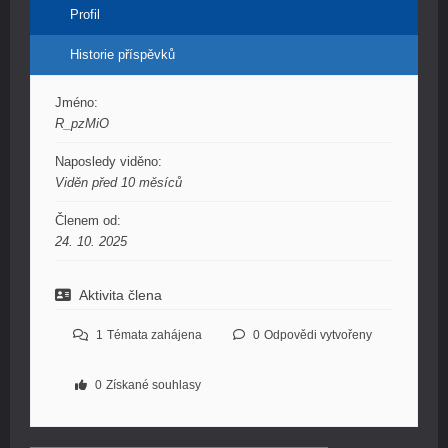
Profil
Historie příspěvků
Jméno:
R_pzMiO
Naposledy viděno:
Viděn před 10 měsíců
Členem od:
24. 10. 2025
Aktivita člena
1
Témata zahájena
0
Odpovědi vytvořeny
0
Získané souhlasy