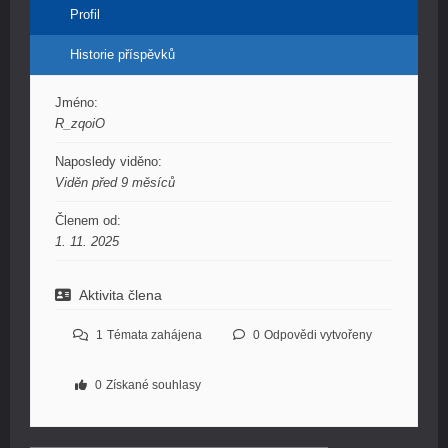
Profil
Historie příspěvků
Jméno:
R_zqoiO
Naposledy viděno:
Viděn před 9 měsíců
Členem od:
1. 11. 2025
Aktivita člena
1
Témata zahájena
0
Odpovědi vytvořeny
0
Získané souhlasy