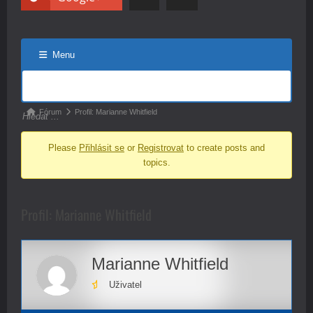
Menu
Navigace
fóra
Navigace
Fórum
Profil: Marianne Whitfield
fóra
Please
Přihlásit se
or
Registrovat
to create posts and
-
topics.
nacházíte
se
zde:
Profil: Marianne Whitfield
Marianne Whitfield
Uživatel