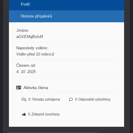
Profil
Historie příspěvků
Jméno:
aGVEMqBslsM
Naposledy viděno:
Viděn před 10 měsíců
Členem od:
4. 10. 2025
Aktivita člena
0
Témata zahájena
0
Odpovědi vytvořeny
0
Získané souhlasy