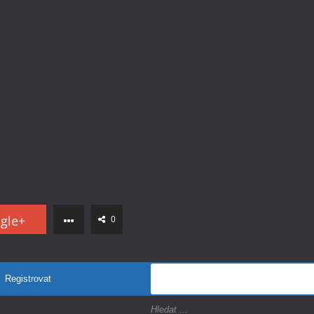
gle+
0
Registrovat