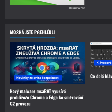
Reklama zde
MOŽNÁ JSTE PŘEHLÉDLI
Klávesové
Co dělá klá
Novinky ze světa bezpečnosti
Nový malware msaRAT využívá
prohlížeče Chrome a Edge ke směrování
C2 provozu