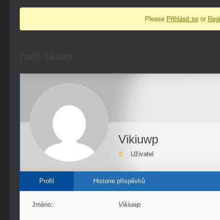
fóra
Please
Přihlásit se
or
Regi
-
nacházíte
se
Profil: Vikiuwp
zde:
Vikiuwp
Uživatel
Profil
Historie příspěvků
Jméno:
Vikiuwp