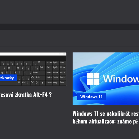
 zkratky
vesová zkratka Alt+F4 ?
Windows 11
Windows 11 se několikrát res
během aktualizace: známe př