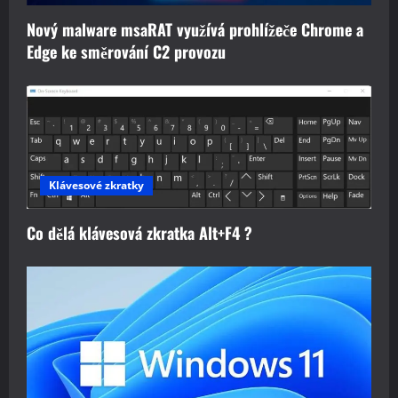
Nový malware msaRAT využívá prohlížeče Chrome a
Edge ke směrování C2 provozu
Klávesové zkratky
Co dělá klávesová zkratka Alt+F4 ?