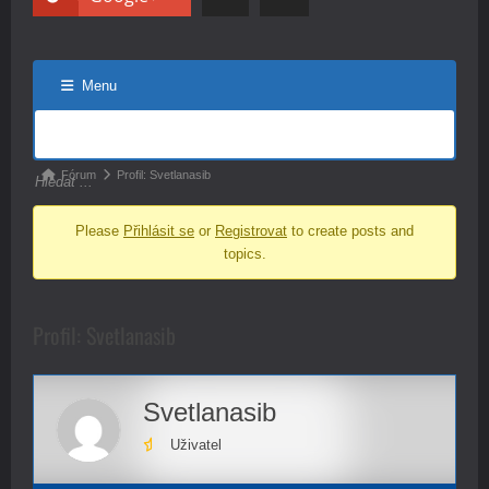
Menu
Navigace
fóra
Navigace
Fórum
Profil: Svetlanasib
fóra
Please
Přihlásit se
or
Registrovat
to create posts and
-
topics.
nacházíte
se
zde:
Profil: Svetlanasib
Svetlanasib
Uživatel