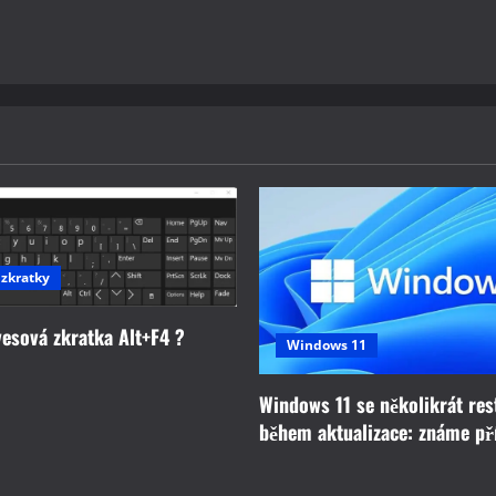
 zkratky
vesová zkratka Alt+F4 ?
Windows 11
Windows 11 se několikrát res
během aktualizace: známe př