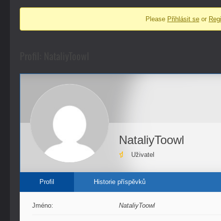
fóra
Please
Přihlásit se
or
Regi
-
nacházíte
se
Profil: NataliyToowl
zde:
NataliyToowl
Uživatel
Profil
Historie příspěvků
Jméno:
NataliyToowl