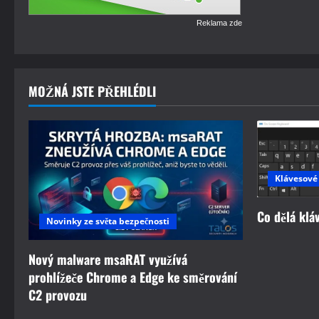
Reklama zde
MOŽNÁ JSTE PŘEHLÉDLI
Klávesové
Co dělá klá
Novinky ze světa bezpečnosti
Nový malware msaRAT využívá
prohlížeče Chrome a Edge ke směrování
C2 provozu