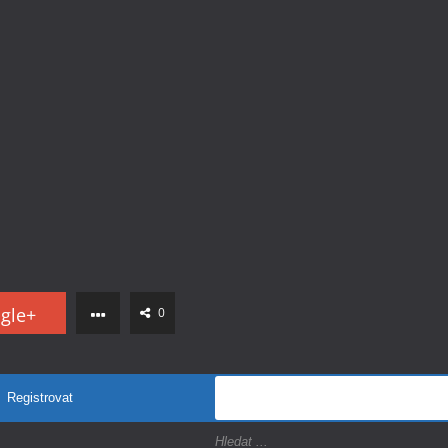
gle+
0
Registrovat