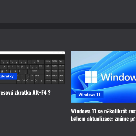
 zkratky
vesová zkratka Alt+F4 ?
Windows 11
Windows 11 se několikrát res
během aktualizace: známe př