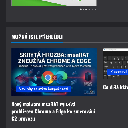
Reklama zde
MOŽNÁ JSTE PŘEHLÉDLI
Klávesové
Co dělá klá
Novinky ze světa bezpečnosti
Nový malware msaRAT využívá
prohlížeče Chrome a Edge ke směrování
C2 provozu