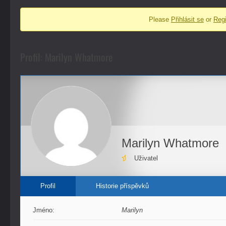
fóra
Please
Přihlásit se
or
Regi
-
nacházíte
se
Profil: Marilyn Whatmore
zde:
Marilyn Whatmore
Uživatel
Profil
Historie příspěvků
Jméno:
Marilyn