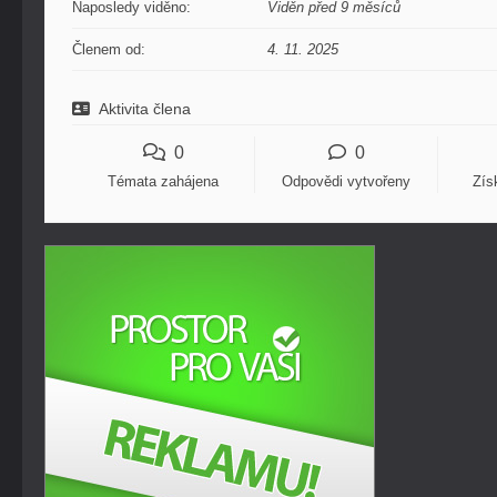
Naposledy viděno:
Viděn před 9 měsíců
Členem od:
4. 11. 2025
Aktivita člena
0
0
Témata zahájena
Odpovědi vytvořeny
Zís