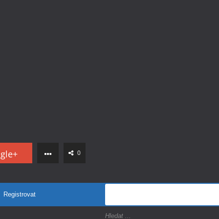
gle+
0
Registrovat