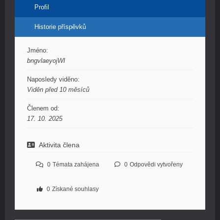
Profil
Historie příspěvků
Jméno:
bngvlaeyojWI
Naposledy viděno:
Viděn před 10 měsíců
Členem od:
17. 10. 2025
Aktivita člena
0
Témata zahájena
0
Odpovědi vytvořeny
0
Získané souhlasy