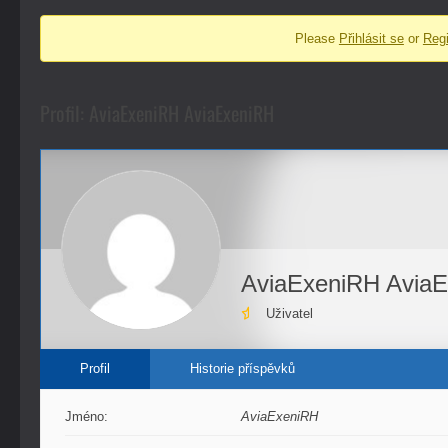
fóra
Please
Přihlásit se
or
Regi
-
nacházíte
se
Profil: AviaExeniRH AviaExeniRH
zde:
AviaExeniRH Avia
Uživatel
Profil
Historie příspěvků
Jméno:
AviaExeniRH