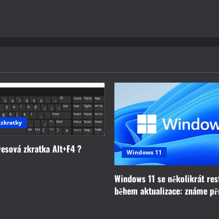
 zkratky
vesová zkratka Alt+F4 ?
Windows 11
Windows 11 se několikrát res
během aktualizace: známe př