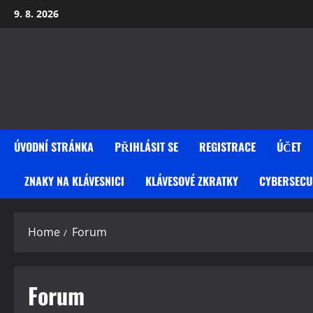
Skip
9. 8. 2026
to
content
ÚVODNÍ STRÁNKA
PŘIHLÁSIT SE
REGISTRACE
ÚČET
ZNAKY NA KLÁVESNICI
KLÁVESOVÉ ZKRATKY
CYBERSECU
Home
Forum
Forum