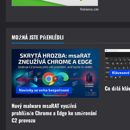
Reklama zde
MOŽNÁ JSTE PŘEHLÉDLI
Klávesové
Co dělá klá
Novinky ze světa bezpečnosti
Nový malware msaRAT využívá
prohlížeče Chrome a Edge ke směrování
C2 provozu