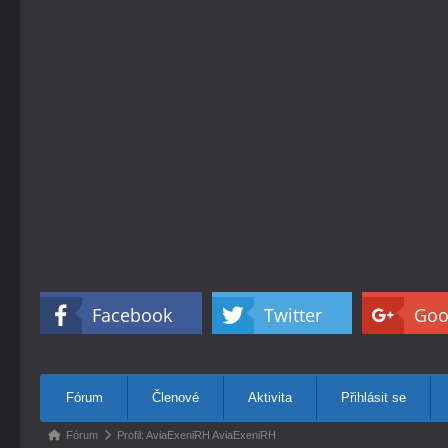
Facebook
Twitter
Goo
Navigace
Fórum
Členové
Aktivita
Přihlásit se
fóra
Navigace
Fórum
Profil: AviaExeniRH AviaExeniRH