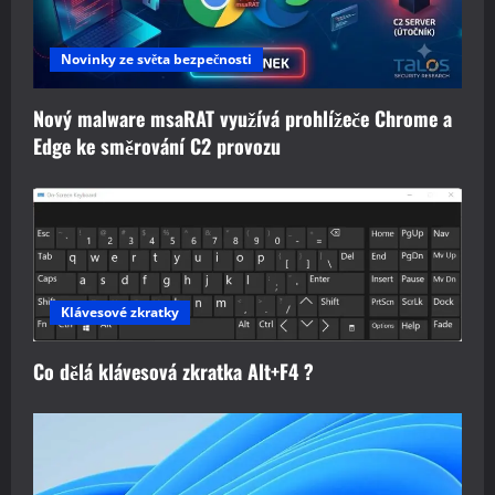
Novinky ze světa bezpečnosti
Nový malware msaRAT využívá prohlížeče Chrome a
Edge ke směrování C2 provozu
Klávesové zkratky
Co dělá klávesová zkratka Alt+F4 ?