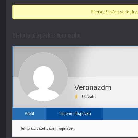
fóra
Please
Přihlásit se
or
Regi
-
nacházíte
se
Historie příspěvků: Veronazdm
zde:
Veronazdm
Uživatel
Profil
Historie příspěvků
Tento uživatel zatím nepřispěl.