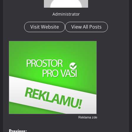
Administrator
Visit Website
View All Posts
Reklama zde
P
Previous: