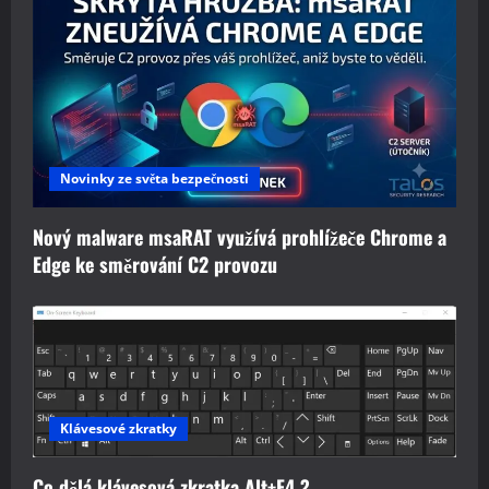
Novinky ze světa bezpečnosti
Nový malware msaRAT využívá prohlížeče Chrome a
Edge ke směrování C2 provozu
Klávesové zkratky
Co dělá klávesová zkratka Alt+F4 ?