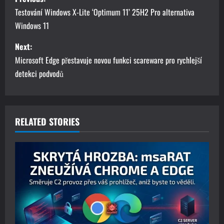
o
Testování Windows X-Lite ‘Optimum 11’ 25H2 Pro alternativa
Windows 11
s
Next:
t
Microsoft Edge přestavuje novou funkci scareware pro rychlejší
n
detekci podvodů
a
v
RELATED STORIES
i
g
a
t