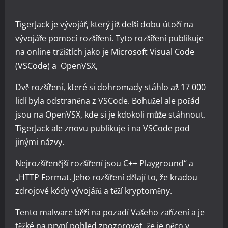
TigerJack je vývojář, který již delší dobu útočí na
vývojáře pomocí rozšíření. Tyto rozšíření publikuje
na online tržištích jako je Microsoft Visual Code
(VSCode) a OpenVSX,
Dvě rozšíření, které si dohromady stáhlo až 17 000
lidí byla odstraněna z VSCode. Bohužel ale pořád
jsou na OpenVSX, kde si je kdokoli může stáhnout.
TigerJack ale znovu publikuje i na VSCode pod
jinými názvy.
Nejrozšířenější rozšíření jsou C++ Playground“ a
„HTTP Format. Jeho rozšíření dělají to, že kradou
zdrojové kódy vývojářů a těží kryptoměny.
Tento malware běží na pozadí Vašeho zařízení a je
těžké na první pohled zpozorovat, že je něco v