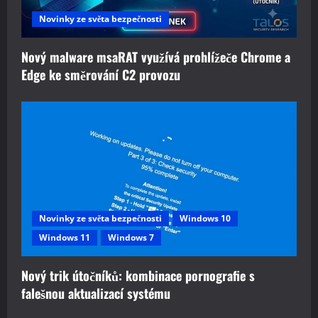
i
Novinky ze světa bezpečnosti
o
n
Nový malware msaRAT využívá prohlížeče Chrome a
Edge ke směrování C2 provozu
Novinky ze světa bezpečnosti
Windows 10
Windows 11
Windows 7
Nový trik útočníků: kombinace pornografie s
falešnou aktualizací systému