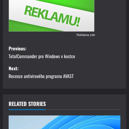
Reklama zde
P
Previous:
o
TotalCommander pro Windows v kostce
s
Next:
Recenze antivirového programu AVAST
t
n
a
RELATED STORIES
v