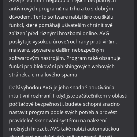
AVG je jedním z nejpopulárnějších bezplatných
antivirových programů na trhu a to s dobrým
důvodem. Tento software nabízí širokou škálu
funkcí, které pomáhají uživatelům chránit své
zařízení před různými hrozbami online. AVG
poskytuje vysokou úroveň ochrany proti virům,
malware, spyware a dalším nebezpečným
softwarovým nástrojům. Program také obsahuje
funkci pro blokování phishingových webových
stránek a e-mailového spamu.
Další výhodou AVG je jeho snadné používání a
intuitivní rozhraní. I když jste začátečníkem v oblasti
počítačové bezpečnosti, budete schopni snadno
nastavit program podle svých potřeb a provést
pravidelné skenování systému na nalezení
možných hrozeb. AVG také nabízí automatickou