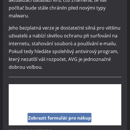
aktualizaci databází virů, což znamená, že váš
počítač bude stále chráněn před novými typy
malwaru.
Jeho bezplatná verze je dostatečně silná pro většinu
uživatelů a nabízí skvělou ochranu při surfování na
internetu, stahování souborů a používání e-mailu.
Pokud tedy hledáte spolehlivý antivirový program,
který nezatíží váš rozpočet, AVG je jednoznačně
dobrou volbou.
Kup si reklamu pod tímto článkem jen za 160
Kč
Zobrazit formulář pro nákup