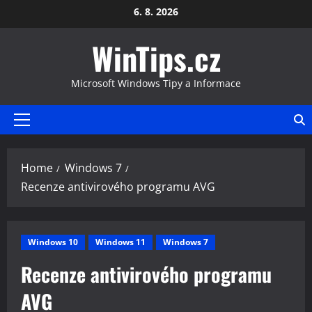
Skip
6. 8. 2026
to
WinTips.cz
content
Microsoft Windows Tipy a Informace
Primary
Menu
Home
Windows 7
Recenze antivirového programu AVG
Windows 10
Windows 11
Windows 7
Recenze antivirového programu
AVG