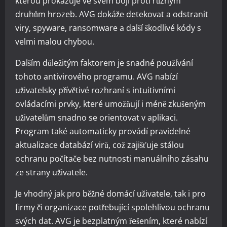
kterou prokazuje ve svém boji proti různým
druhům hrozeb. AVG dokáže detekovat a odstranit
viry, spyware, ransomware a další škodlivé kódy s
velmi malou chybou.
Dalším důležitým faktorem je snadné používání
tohoto antivirového programu. AVG nabízí
uživatelsky přívětivé rozhraní s intuitivními
ovládacími prvky, které umožňují i méně zkušeným
uživatelům snadno se orientovat v aplikaci.
Program také automaticky provádí pravidelné
aktualizace databází virů, což zajišťuje stálou
ochranu počítače bez nutnosti manuálního zásahu
ze strany uživatele.
Je vhodný jak pro běžné domácí uživatele, tak i pro
firmy či organizace potřebující spolehlivou ochranu
svých dat. AVG je bezplatným řešením, které nabízí