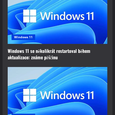
i
g
a
t
Windows 11
i
Windows 11 se několikrát restartoval během
o
aktualizace: známe příčinu
n