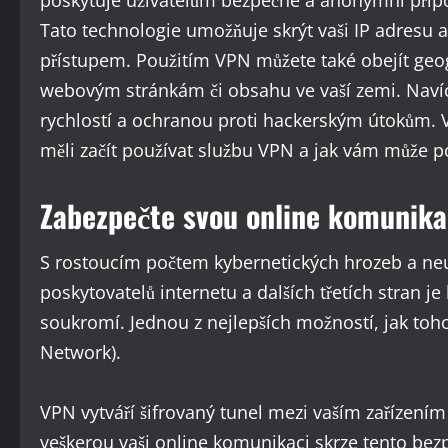
poskytuje uživatelům bezpečné a anonymní připoj
Tato technologie umožňuje skrýt vaši IP adresu
přístupem. Použitím VPN můžete také obejít geo
webovým stránkám či obsahu ve vaší zemi. Navíc
rychlostí a ochranou proti hackerským útokům. 
měli začít používat službu VPN a jak vám může p
Zabezpečte svou online komunika
S rostoucím počtem kybernetických hrozeb a neus
poskytovatelů internetu a dalších třetích stran j
soukromí. Jednou z nejlepších možností, jak toho
Network).
VPN vytváří šifrovaný tunel mezi vaším zařízen
veškerou vaši online komunikaci skrze tento bez