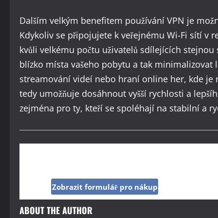
Dalším velkým benefitem používání VPN je možnos
Kdykoliv se připojujete k veřejnému Wi-Fi sítí v re
kvůli velkému počtu uživatelů sdílejících stejno
blízko místa vašeho pobytu a tak minimalizovat la
streamování videí nebo hraní online her, kde je 
tedy umožňuje dosáhnout vyšší rychlosti a lepšíh
zejména pro ty, kteří se spoléhají na stabilní a 
Kup si reklamu pod tímto článkem jen za 160 Kč
Zobrazit formulář pro nákup
ABOUT THE AUTHOR