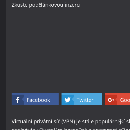
Zkuste
podčlánkovou inzerci
Facebook
Twitter
Goo
Virtuální privátní síť (VPN) je stále populárnější 