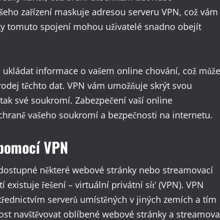
vašeho zařízení maskuje adresou serveru VPN, což vám
ky tomuto spojení mohou uživatelé snadno obejít
a ukládat informace o vašem online chování, což můž
rodej těchto dat. VPN vám umožňuje skrýt svou
 tak své soukromí. Zabezpečení vaší online
hraně vašeho soukromí a bezpečnosti na internetu.
 pomocí VPN
t dostupné některé webové stránky nebo streamovací
 existuje řešení – virtuální privátní síť (VPN). VPN
třednictvím serverů umístěných v jiných zemích a tím
ost navštěvovat oblíbené webové stránky a streamova