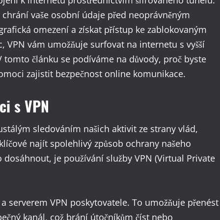
ení k internetu prostřednictvím šifrovaného tunelu.
 a chrání vaše osobní údaje před neoprávněným
grafická omezení a získat přístup ke zablokovaným
, VPN vám umožňuje surfovat na internetu s vyšší
V tomto článku se podíváme na důvody, proč byste
omoci zajistit bezpečnost online komunikace.
ci s VPN
tálým sledováním našich aktivit ze strany vlád,
e klíčové najít spolehlivý způsob ochrany našeho
 dosáhnout, je používání služby VPN (Virtual Private
ím a serverem VPN poskytovatele. To umožňuje přenést
pečný kanál, což brání útočníkům číst nebo