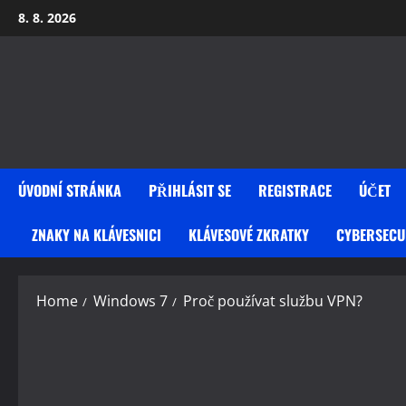
Skip
8. 8. 2026
to
content
ÚVODNÍ STRÁNKA
PŘIHLÁSIT SE
REGISTRACE
ÚČET
ZNAKY NA KLÁVESNICI
KLÁVESOVÉ ZKRATKY
CYBERSECU
Home
Windows 7
Proč používat službu VPN?