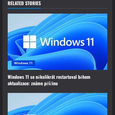
a
RELATED STORIES
v
i
g
a
t
Windows 11
i
Windows 11 se několikrát restartoval během
o
aktualizace: známe příčinu
n