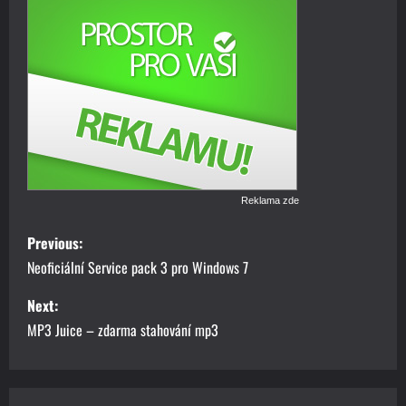
Reklama zde
P
Previous:
o
Neoficiální Service pack 3 pro Windows 7
s
Next:
MP3 Juice – zdarma stahování mp3
t
n