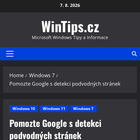
Skip
7. 8. 2026
to
WinTips.cz
content
Microsoft Windows Tipy a Informace
Primary
Menu
Home
Windows 7
Pomozte Google s detekci podvodných stránek
Windows 10
Windows 11
Windows 7
Pomozte Google s detekci
podvodných stránek