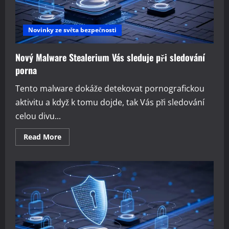
Novinky ze světa bezpečnosti
Nový Malware Stealerium Vás sleduje při sledování
porna
Tento malware dokáže detekovat pornografickou
aktivitu a když k tomu dojde, tak Vás při sledování
celou divu...
Read
Read More
more
about
Nový
Malware
Stealerium
Vás
sleduje
při
sledování
porna