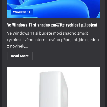
Windows 11
Ve Windows 11 si snadno změříte rychlost připojení
Ve Windows 11 si budete moci snadno změřit
rychlost svého internetového připojení. Jde o jednu
z novinek,...
Read
Read More
more
about
Ve
Windows
11
si
snadno
změříte
rychlost
připojení