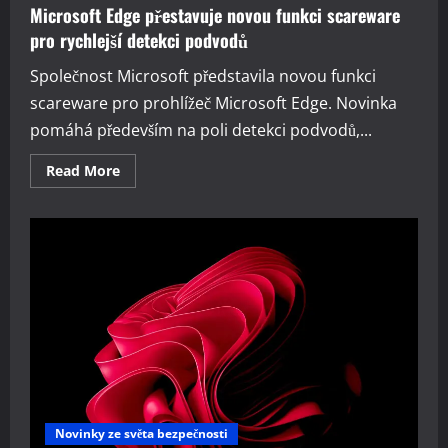
Microsoft Edge přestavuje novou funkci scareware
pro rychlejší detekci podvodů
Společnost Microsoft představila novou funkci
scareware pro prohlížeč Microsoft Edge. Novinka
pomáhá především na poli detekci podvodů,...
Read
Read More
more
about
Microsoft
Edge
přestavuje
novou
funkci
scareware
pro
rychlejší
detekci
podvodů
Novinky ze světa bezpečnosti