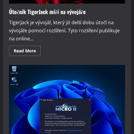
Útočník TigerJack míří na vývojáře
TigerJack je vývojář, který již delší dobu útočí na
vývojáře pomocí rozšíření. Tyto rozšíření publikuje
na online...
Read
Read More
more
about
Útočník
TigerJack
míří
na
vývojáře