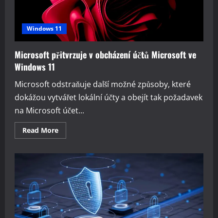
Windows 11
Microsoft přitvrzuje v obcházení účtů Microsoft ve
Windows 11
Microsoft odstraňuje další možné způsoby, které
dokážou vytvářet lokální účty a obejít tak požadavek
na Microsoft účet...
Read
Read More
more
about
Microsoft
přitvrzuje
v
obcházení
účtů
Microsoft
ve
Windows
11