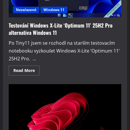
Nezařazené
Windows 11
Testování Windows X-Lite ‘Optimum 11’ 25H2 Pro
alternativa Windows 11
Po Tiny11 jsem se rozhodl na starším testovacím
notebooku vyzkoušet Windows X-Lite ‘Optimum 11’
25H2 Pro. ...
Read
Read More
more
about
Testování
Windows
X-
Lite
‘Optimum
11’
25H2
Pro
alternativa
Windows
11