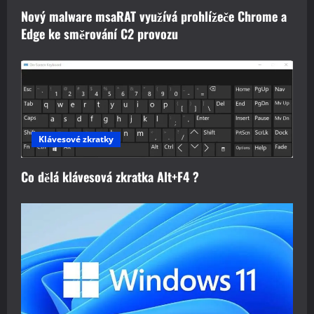
Nový malware msaRAT využívá prohlížeče Chrome a
Edge ke směrování C2 provozu
Klávesové zkratky
Co dělá klávesová zkratka Alt+F4 ?