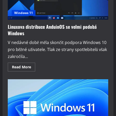
Windows 11
Linuxova distribuce AnduinOS se velmi podobá
Windows
V nedávné době měla skončit podpora Windows 10
pro běžné uživatele. Tlak ze strany spotřebitelů však
zakročila...
Read
Read More
more
about
Linuxova
distribuce
AnduinOS
se
velmi
podobá
Windows