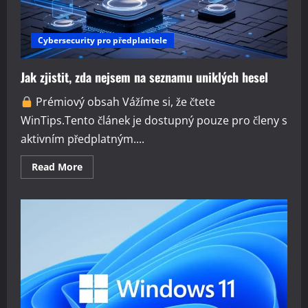
Cybersecurity pro předplatitele
Jak zjistit, zda nejsem na seznamu uniklých hesel
Prémiový obsah Vážíme si, že čtete
WinTips.Tento článek je dostupný pouze pro členy s
aktivním předplatným....
Read
Read More
more
about
Jak
zjistit,
zda
nejsem
na
seznamu
uniklých
hesel