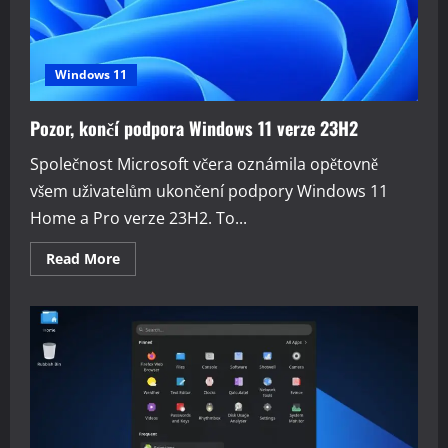
Windows 11
Pozor, končí podpora Windows 11 verze 23H2
Společnost Microsoft včera oznámila opětovně
všem uživatelům ukončení podpory Windows 11
Home a Pro verze 23H2. To...
Read
Read More
more
about
Pozor,
končí
podpora
Windows
11
verze
23H2