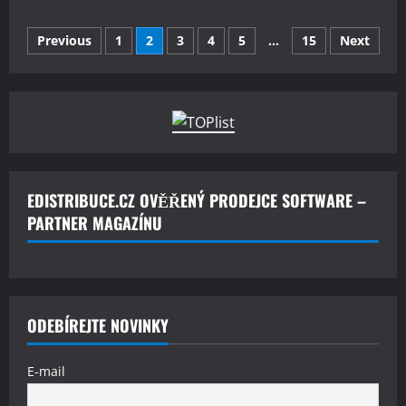
about
Western
Stránkování
Digital
Previous
1
2
3
4
5
…
15
Next
vydává
nový
příspěvků
firmware
na
opravu
kritické
chyby
v
zařízeních
My
Cloud
NAS
EDISTRIBUCE.CZ OVĚŘENÝ PRODEJCE SOFTWARE –
PARTNER MAGAZÍNU
ODEBÍREJTE NOVINKY
E-mail