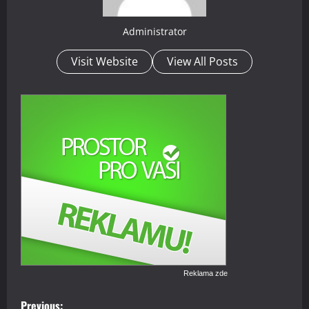
Administrator
Visit Website
View All Posts
Reklama zde
P
Previous: