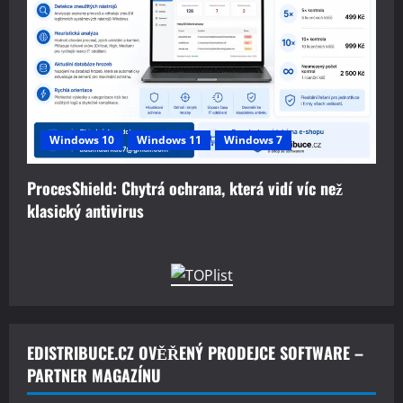
Windows 10
Windows 11
Windows 7
ProcesShield: Chytrá ochrana, která vidí víc než
klasický antivirus
EDISTRIBUCE.CZ OVĚŘENÝ PRODEJCE SOFTWARE –
PARTNER MAGAZÍNU