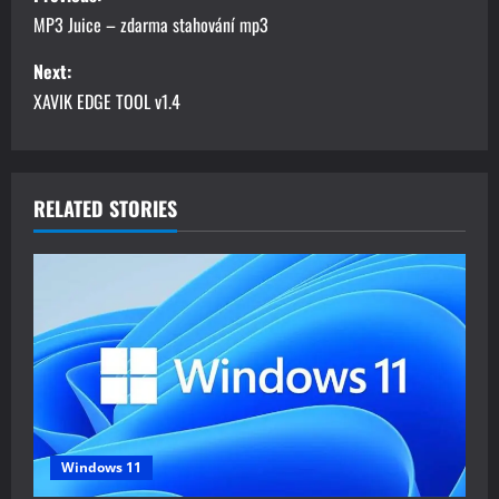
o
MP3 Juice – zdarma stahování mp3
s
Next:
XAVIK EDGE TOOL v1.4
t
n
a
RELATED STORIES
v
i
g
a
t
Windows 11