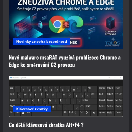
Novinky ze světa bezpečnosti
Nový malware msaRAT využívá prohlížeče Chrome a
Edge ke směrování C2 provozu
Klávesové zkratky
Co dělá klávesová zkratka Alt+F4 ?