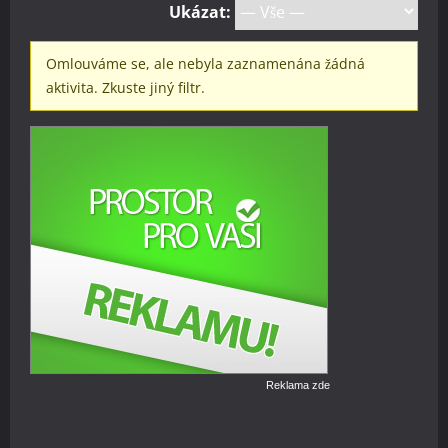
Ukázat:
Omlouváme se, ale nebyla zaznamenána žádná
aktivita. Zkuste jiný filtr.
Reklama zde