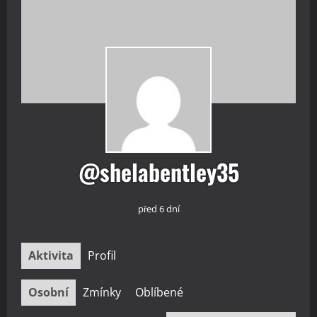
@shelabentley35
před 6 dní
Aktivita
Profil
Osobní
Zmínky
Oblíbené