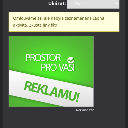
Ukázat:
Omlouváme se, ale nebyla zaznamenána žádná
aktivita. Zkuste jiný filtr.
Reklama zde