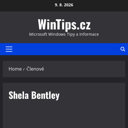
Skip
9. 8. 2026
to
WinTips.cz
content
Microsoft Windows Tipy a Informace
Primary
Menu
Home
Členové
Shela Bentley