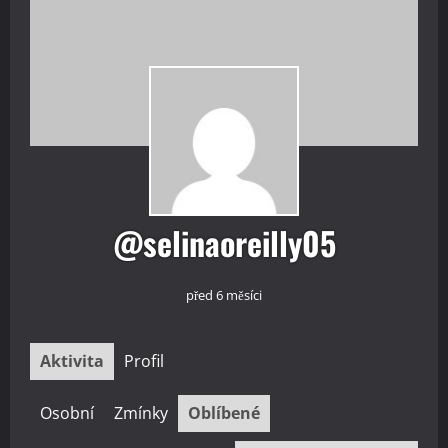
@selinaoreilly05
před 6 měsíci
Aktivita
Profil
Osobní
Zmínky
Oblíbené