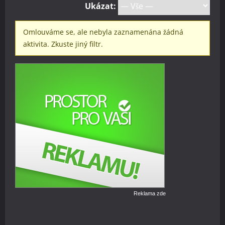
Ukázat:
Omlouváme se, ale nebyla zaznamenána žádná
aktivita. Zkuste jiný filtr.
Reklama zde