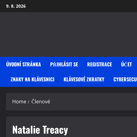
Skip
9. 8. 2026
to
content
ÚVODNÍ STRÁNKA
PŘIHLÁSIT SE
REGISTRACE
ÚČET
ZNAKY NA KLÁVESNICI
KLÁVESOVÉ ZKRATKY
CYBERSECU
Home
Členové
Natalie Treacy