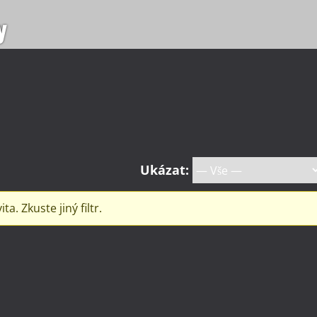
y
Ukázat:
. Zkuste jiný filtr.