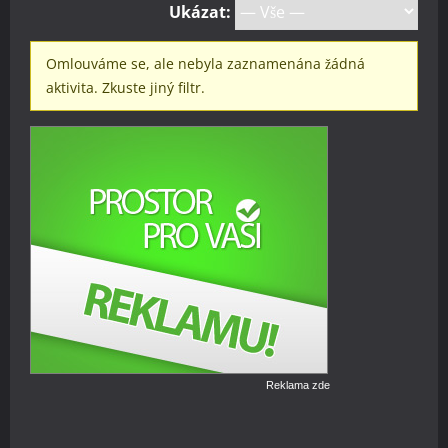
Ukázat:
Omlouváme se, ale nebyla zaznamenána žádná
aktivita. Zkuste jiný filtr.
Reklama zde