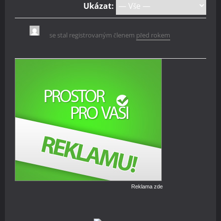
Ukázat:
se stal registrovaným členem
před rokem
Reklama zde