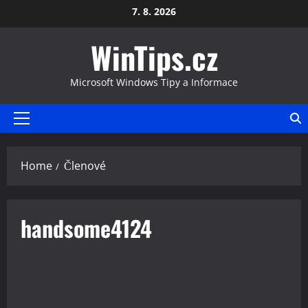
Skip
7. 8. 2026
to
WinTips.cz
content
Microsoft Windows Tipy a Informace
Primary
Menu
Home
Členové
handsome4124