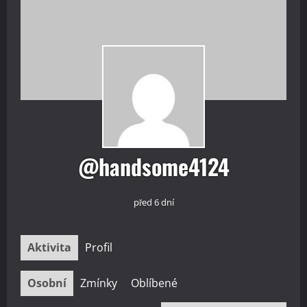
@handsome4124
před 6 dní
Aktivita
Profil
Osobní
Zmínky
Oblíbené