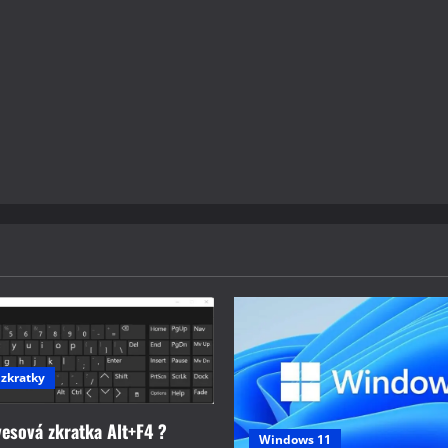
 zkratky
vesová zkratka Alt+F4 ?
Windows 11