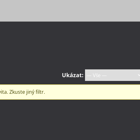
Ukázat:
. Zkuste jiný filtr.