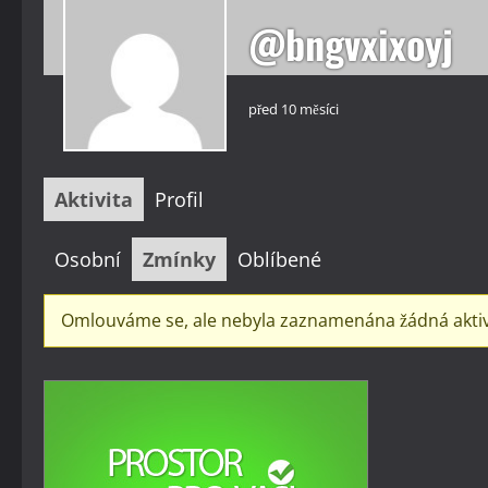
@bngvxixoyj
před 10 měsíci
Aktivita
Profil
Osobní
Zmínky
Oblíbené
Omlouváme se, ale nebyla zaznamenána žádná aktivita