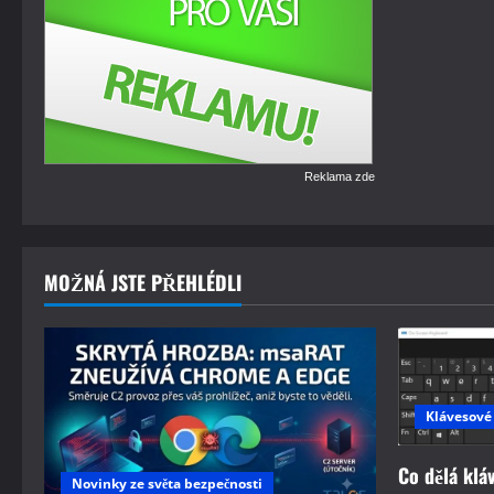
Reklama zde
MOŽNÁ JSTE PŘEHLÉDLI
Klávesové
Co dělá klá
Novinky ze světa bezpečnosti