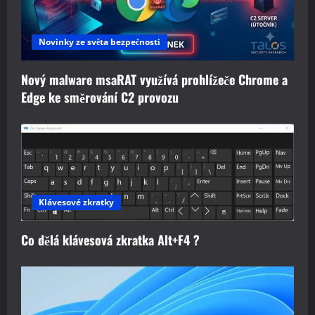
Novinky ze světa bezpečnosti
Nový malware msaRAT využívá prohlížeče Chrome a
Edge ke směrování C2 provozu
Klávesové zkratky
Co dělá klávesová zkratka Alt+F4 ?