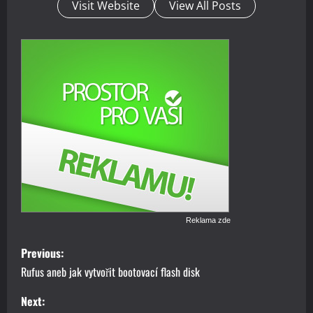
Visit Website
View All Posts
Reklama zde
P
Previous:
o
Rufus aneb jak vytvořit bootovací flash disk
s
Next: