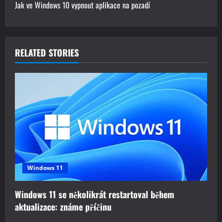
Jak ve Windows 10 vypnout aplikace na pozadí
t
n
a
RELATED STORIES
v
i
g
a
t
Windows 11
i
Windows 11 se několikrát restartoval během
o
aktualizace: známe příčinu