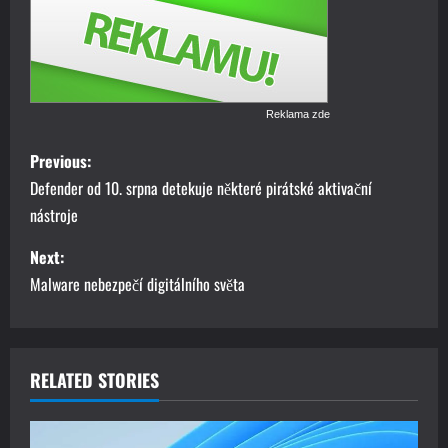
Reklama zde
P
Previous:
o
Defender od 10. srpna detekuje některé pirátské aktivační
nástroje
s
Next:
t
Malware nebezpečí digitálního světa
n
a
RELATED STORIES
v
i