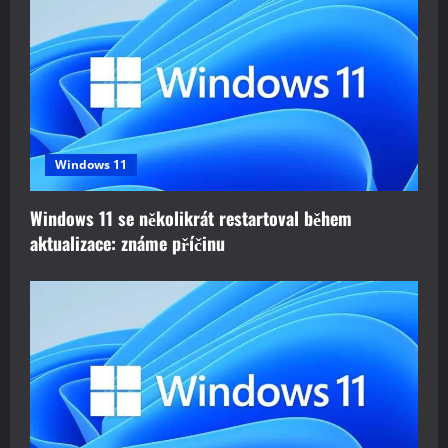
g
a
t
i
Windows 11
o
Windows 11 se několikrát restartoval během
n
aktualizace: známe příčinu