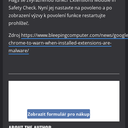
Flags se zvýrazněnou funkcí ‘Extensions Module in
Safety Check. Nyní jej nastavte na povoleno a po
zobrazení výzvy k povolení funkce restartujte
prohlížeč.
Zdroj
https://www.bleepingcomputer.com/news/google
chrome-to-warn-when-installed-extensions-are-
malware/
Kup si reklamu pod tímto článkem jen za 160
Kč
Zobrazit formulář pro nákup
ABOUT THE AUTHOR