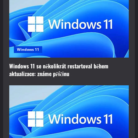
g
a
t
i
Windows 11
o
Windows 11 se několikrát restartoval během
n
aktualizace: známe příčinu