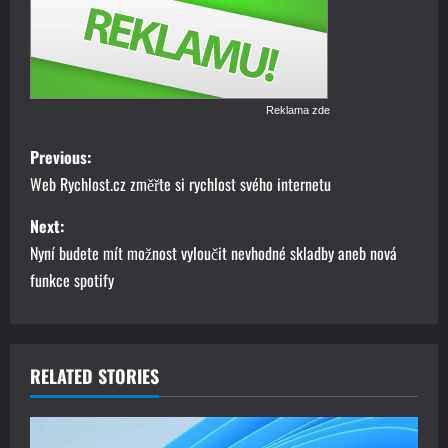
Reklama zde
P
Previous:
o
Web Rychlost.cz změřte si rychlost svého internetu
s
Next:
Nyní budete mít možnost vyloučit nevhodné skladby aneb nová
t
funkce spotify
n
a
RELATED STORIES
v
i