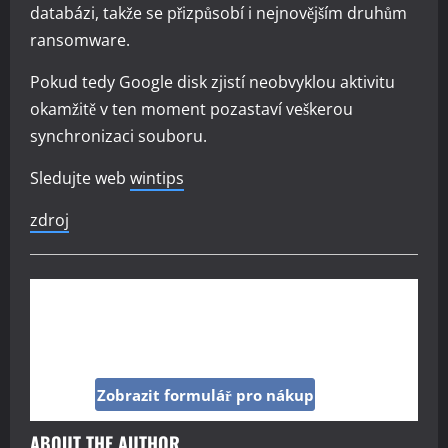
databázi, takže se přizpůsobí i nejnovějším druhům
ransomware.
Pokud tedy Google disk zjistí neobvyklou aktivitu
okamžitě v ten moment pozastaví veškerou
synchronizaci souboru.
Sledujte web
wintips
zdroj
Kup si reklamu pod tímto článkem jen za 160
Kč
Zobrazit formulář pro nákup
ABOUT THE AUTHOR