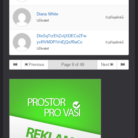
Diana White
0 příspěvků
Uživatel
DIeSqTrzEhZvIjXDECoZFw
yvRVMDPIVnEjQsfRwCo
0 příspěvků
Uživatel
Previous
Page 9 of 49
Next