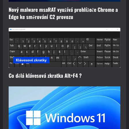
Nový malware msaRAT využívá prohlížeče Chrome a
Edge ke směrování C2 provozu
Klávesové zkratky
Co dělá klávesová zkratka Alt+F4 ?