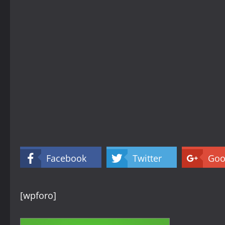
Facebook
Twitter
Goo
[wpforo]