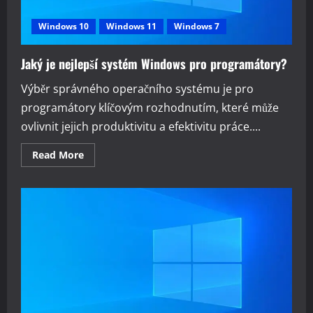
Windows 10
Windows 11
Windows 7
Jaký je nejlepší systém Windows pro programátory?
Výběr správného operačního systému je pro
programátory klíčovým rozhodnutím, které může
ovlivnit jejich produktivitu a efektivitu práce....
Read
Read More
more
about
Jaký
je
nejlepší
systém
Windows
pro
programátory?