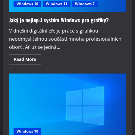
Windows 10
Windows 11
Windows 7
Jaký je nejlepší systém Windows pro grafiky?
V dnešní digitální éře je práce s grafikou
neodmyslitelnou součástí mnoha profesionálních
oborů. Ať už se jedná...
Read
Read More
more
about
Jaký
je
nejlepší
systém
Windows
pro
grafiky?
Windows 10