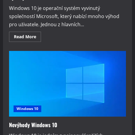
Windows 10 je operační systém vyvinutý
společností Microsoft, který nabízí mnoho výhod
pro uživatele. Jednou z hlavních...
Read
Read More
more
about
Výhody
Windows
10
Windows 10
Nevýhody Windows 10