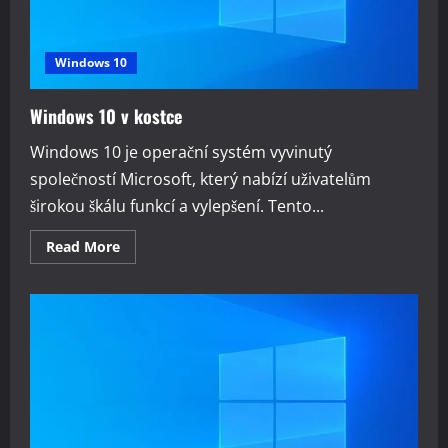
Windows 10
Windows 10 v kostce
Windows 10 je operační systém vyvinutý
společností Microsoft, který nabízí uživatelům
širokou škálu funkcí a vylepšení. Tento...
Read
Read More
more
about
Windows
10
v
kostce