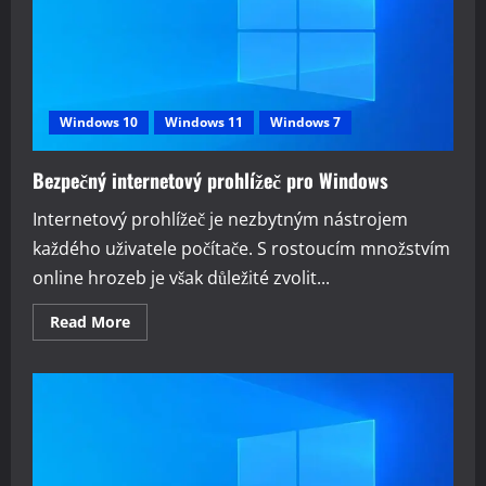
Windows 10
Windows 11
Windows 7
Bezpečný internetový prohlížeč pro Windows
Internetový prohlížeč je nezbytným nástrojem
každého uživatele počítače. S rostoucím množstvím
online hrozeb je však důležité zvolit...
Read
Read More
more
about
Bezpečný
internetový
prohlížeč
pro
Windows