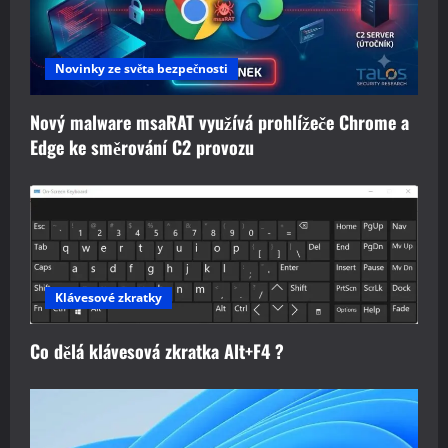
Novinky ze světa bezpečnosti
Nový malware msaRAT využívá prohlížeče Chrome a
Edge ke směrování C2 provozu
Klávesové zkratky
Co dělá klávesová zkratka Alt+F4 ?