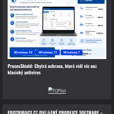
Windows 10
Windows 11
Windows 7
ProcesShield: Chytrá ochrana, která vidí víc než
klasický antivirus
EDISTRIBUCE.CZ OVĚŘENÝ PRODEJCE SOFTWARE –