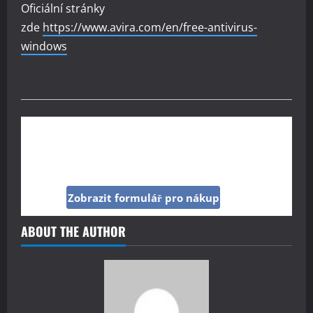
Oficiální stránky
zde
https://www.avira.com/en/free-antivirus-
windows
Kup si reklamu pod tímto článkem jen za 160
Kč
Zobrazit formulář pro nákup
ABOUT THE AUTHOR