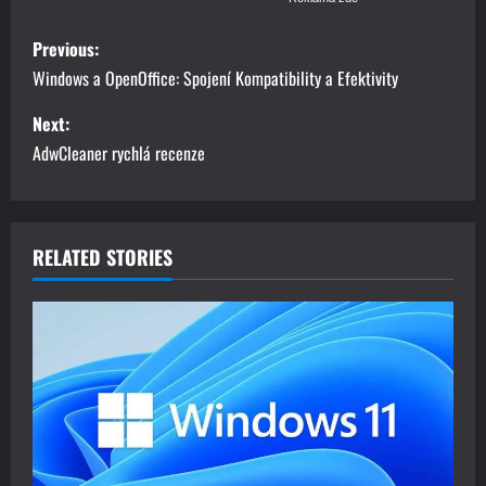
P
Previous:
o
Windows a OpenOffice: Spojení Kompatibility a Efektivity
s
Next:
AdwCleaner rychlá recenze
t
n
a
RELATED STORIES
v
i
g
a