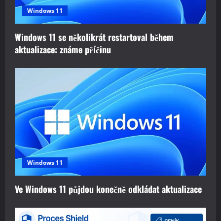
t
Windows 11
i
Windows 11 se několikrát restartoval během
o
aktualizace: známe příčinu
n
Windows 11
Ve Windows 11 půjdou konečně odkládat aktualizace