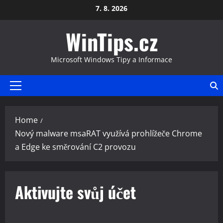
Skip
7. 8. 2026
to
WinTips.cz
content
Microsoft Windows Tipy a Informace
Primary
Menu
Home
Nový malware msaRAT využívá prohlížeče Chrome
a Edge ke směrování C2 provozu
Aktivujte svůj účet