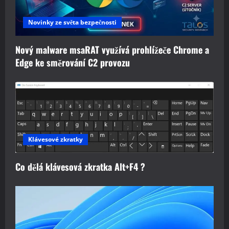
Novinky ze světa bezpečnosti
Nový malware msaRAT využívá prohlížeče Chrome a
Edge ke směrování C2 provozu
Klávesové zkratky
Co dělá klávesová zkratka Alt+F4 ?